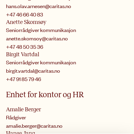
hans.olav.arnesen@caritas.no
+47 46 66 40 83
Anette Skomsøy
Seniorrådgiver kommunikasjon
anette.skomsoy@caritas.no
+47 48 50 35 36
Birgit Vartdal
Seniorrådgiver kommunikasjon
birgit.vartdal@caritas.no
+47 91 85 79 46
Enhet for kontor og HR
Amalie Berger
Rådgiver
amalie.berger@caritas.no
Hanee Jang