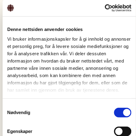
Rådgiver
hanee.jang@caritas.no
Ingrid Falconer Roe
Denne nettsiden anvender cookies
Seniorrådgiver organisasjon og complianc
Vi bruker informasjonskapsler for å gi innhold og annonser
e
et personlig preg, for å levere sosiale mediefunksjoner og
ingrid.roe@caritas.no
for å analysere trafikken vår. Vi deler dessuten
informasjon om hvordan du bruker nettstedet vårt, med
Regnskap og kontroll
partnerne våre innen sosiale medier, annonsering og
analysearbeid, som kan kombinere den med annen
Muhammad Tariq
informasjon du har gjort tilgjengelig for dem, eller som de
Controller
har samlet inn gjennom din bruk av tjenestene deres.
muhammad.tariq@caritas.no
Joaquin Alejandro Monroy Mendez
Samtykkevalg
Controller
Nødvendig
alejandro.monroy@caritas.no
Albee Marie Blasquez
Egenskaper