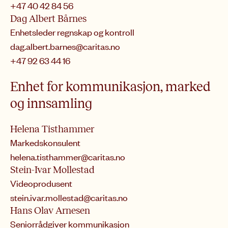
+47 40 42 84 56
Dag Albert Bårnes
Enhetsleder regnskap og kontroll
dag.albert.barnes@caritas.no
+47 92 63 44 16
Enhet for kommunikasjon, marked
og innsamling
Helena Tisthammer
Markedskonsulent
helena.tisthammer@caritas.no
Stein-Ivar Mollestad
Videoprodusent
stein.ivar.mollestad@caritas.no
Hans Olav Arnesen
Seniorrådgiver kommunikasjon