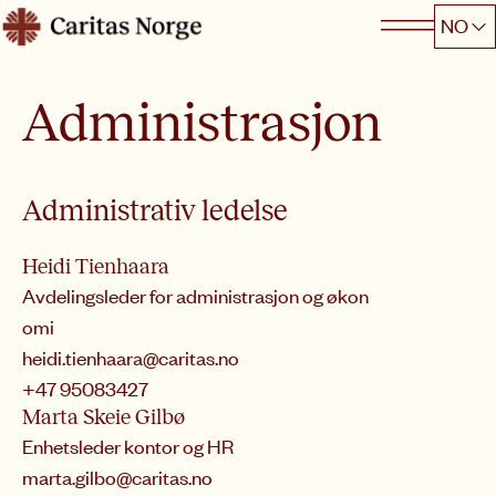
Hopp
NO
Caritas
til
innhold
Administrasjon
Administrativ ledelse
Heidi Tienhaara
Avdelingsleder for administrasjon og økon
omi
heidi.tienhaara@caritas.no
+47 95083427
Marta Skeie Gilbø
Enhetsleder kontor og HR
marta.gilbo@caritas.no