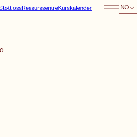
NO
Støtt oss
Ressurssentre
Kurskalender
30