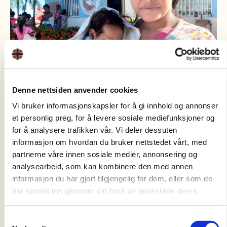
Denne nettsiden anvender cookies
Gi en enkeltgave!
Vi bruker informasjonskapsler for å gi innhold og annonser
et personlig preg, for å levere sosiale mediefunksjoner og
for å analysere trafikken vår. Vi deler dessuten
150
250
350
informasjon om hvordan du bruker nettstedet vårt, med
partnerne våre innen sosiale medier, annonsering og
Gi med
Vipps
analysearbeid, som kan kombinere den med annen
informasjon du har gjort tilgjengelig for dem, eller som de
Gi med kort
har samlet inn gjennom din bruk av tjenestene deres.
Samtykkevalg