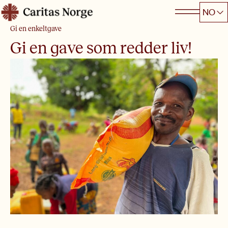
Hopp
NO
Caritas
til
Gi en enkeltgave
innhold
Gi en gave som redder liv!