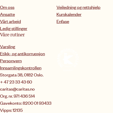
Om oss
Veiledning og rettshjelp
Ansatte
Kurskalender
Vårt arbeid
Enfase
Ledig stillinger
Våre rutiner
Varsling
Etikk- og antikorrupsjon
Personvern
Innsamlingskontrollen
Storgata 38, 0182 Oslo.
+ 47 23 33 43 60
caritas@caritas.no
Org. nr. 971 436 514
Gavekonto: 8200 01 93433
Vipps: 12135