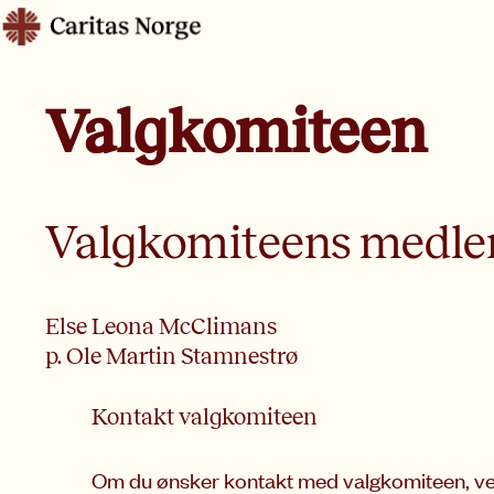
Hopp
Caritas
til
innhold
Valgkomiteen
Valgkomiteens medl
Else Leona McClimans
p. Ole Martin Stamnestrø
Kontakt valgkomiteen
Om du ønsker kontakt med valgkomiteen, venn