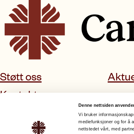
Støtt oss
Aktue
Kontakt oss
Denne nettsiden anvende
Vi bruker informasjonskapsl
mediefunksjoner og for å a
nettstedet vårt, med part
Om Caritas
Tilbud & tjenester