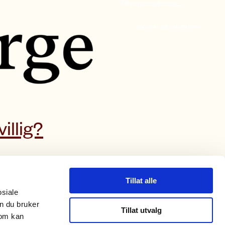
abonner på nyhetsbrev
villig?
Storgata 38, 0182 Oslo.
Tillat alle
osiale
+ 47 23 33 43 60
n du bruker
caritas@caritas.no
Tillat utvalg
som kan