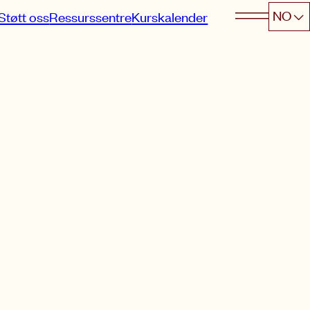
NO
Støtt oss
Ressurssentre
Kurskalender