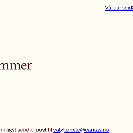
Vårt arbeid
emmer
ligst send e-post til
valgkomite@caritas.no