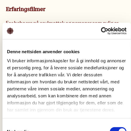
Erfaringsfilmer
For beboere på asylmottak og personer som nylig er
bosatt i en kommune, har vi filmer med intervjuer av
personer med bakgrunn fra Syria, Tyrkia, Eritrea,
Afghanistan, Somalia og Ukraina. De forteller om sine
Denne nettsiden anvender cookies
erfaringer med å bli integrert i Norge.
Vi bruker informasjonskapsler for å gi innhold og annonser
et personlig preg, for å levere sosiale mediefunksjoner og
for å analysere trafikken vår. Vi deler dessuten
informasjon om hvordan du bruker nettstedet vårt, med
partnerne våre innen sosiale medier, annonsering og
analysearbeid, som kan kombinere den med annen
informasjon du har gjort tilgjengelig for dem, eller som de
har samlet inn gjennom din bruk av tjenestene deres.
Samtykkevalg