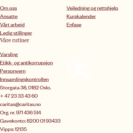
Om oss
Veiledning og rettshjelp
Ansatte
Kurskalender
Vårt arbeid
Enfase
Ledig stillinger
Våre rutiner
Varsling
Etikk- og antikorrupsjon
Personvern
Innsamlingskontrollen
Storgata 38, 0182 Oslo.
+ 47 23 33 43 60
caritas@caritas.no
Org. nr. 971 436 514
Gavekonto: 8200 01 93433
Vipps: 12135