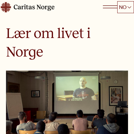
Hopp
NO
Caritas
til
innhold
Lær om livet i
Norge