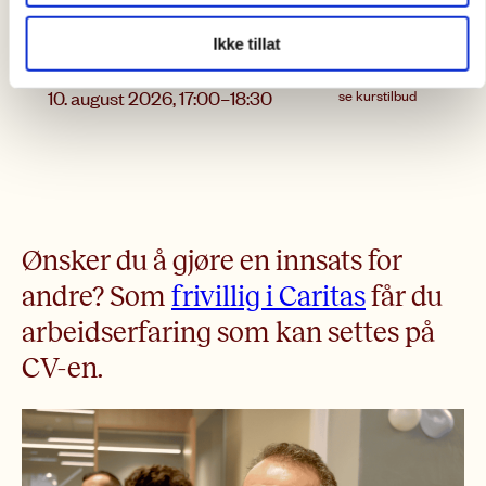
sammen om ulike tema. Tilbudet er gratis, […]
Ikke tillat
10. august 2026
,
17:00
–
18:30
se kurstilbud
Forrige
Neste
Ønsker du å gjøre en innsats for
andre? Som
frivillig i Caritas
får du
arbeidserfaring som kan settes på
CV-en.