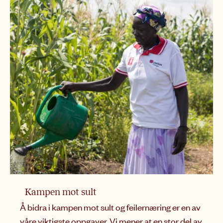
Kampen mot sult
I
Å bidra i kampen mot sult og feilernæring er en av våre vik
Nø
Les mer
Le
Kampen mot sult
Å bidra i kampen mot sult og feilernæring er en av
våre viktigste oppgaver. Vi mener at en stor del av