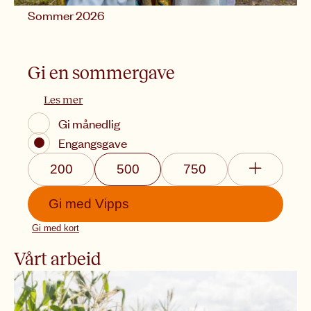
Sommer 2026
Gi med
Vipps
Gi med kort
Gi en sommergave
Les mer
Gi månedlig
Engangsgave
200
500
750
Gi med
Vipps
Gi med kort
Vårt arbeid
Matsikkerhet
In