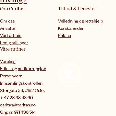
Om Caritas
Tilbud & tjenester
Om oss
Veiledning og rettshjelp
Ansatte
Kurskalender
Vårt arbeid
Enfase
Ledig stillinger
Våre rutiner
Varsling
Etikk- og antikorrupsjon
Personvern
Innsamlingskontrollen
Storgata 38, 0182 Oslo.
+ 47 23 33 43 60
caritas@caritas.no
Org. nr. 971 436 514