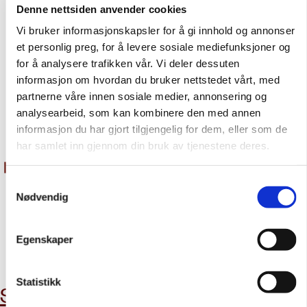
Denne nettsiden anvender cookies
Må han hvile i fred – og må hans livsverk inspirere
Vi bruker informasjonskapsler for å gi innhold og annonser
til fortsatt arbeid for fred, rettferdighet og
et personlig preg, for å levere sosiale mediefunksjoner og
forsoning.
for å analysere trafikken vår. Vi deler dessuten
informasjon om hvordan du bruker nettstedet vårt, med
partnerne våre innen sosiale medier, annonsering og
analysearbeid, som kan kombinere den med annen
informasjon du har gjort tilgjengelig for dem, eller som de
har samlet inn gjennom din bruk av tjenestene deres.
Samtykkevalg
Nødvendig
Egenskaper
abonner på nyhetsbrev
Statistikk
Støtt oss
Aktuelt