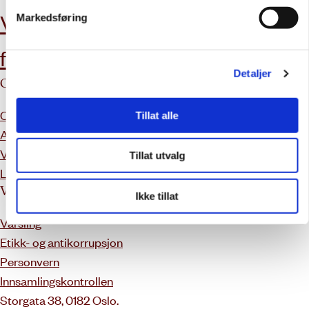
Vil du bli
Kontakt oss
Markedsføring
frivillig?
Detaljer
Om Caritas
Tilbud & tjenester
Om oss
Veiledning og rettshjelp
Tillat alle
Ansatte
Kurskalender
Vårt arbeid
Enfase
Tillat utvalg
Ledig stillinger
Våre rutiner
Ikke tillat
Varsling
Etikk- og antikorrupsjon
Personvern
Innsamlingskontrollen
Storgata 38, 0182 Oslo.