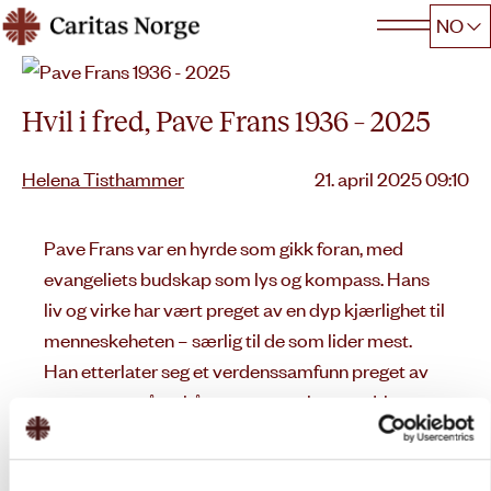
Hopp
NO
Caritas
til
innhold
Hvil i fred, Pave Frans 1936 – 2025
Lagt
Helena Tisthammer
21. april 2025 09:10
ut
på
Pave Frans var en hyrde som gikk foran, med
evangeliets budskap som lys og kompass. Hans
liv og virke har vært preget av en dyp kjærlighet til
menneskeheten – særlig
til de som lider mest.
Han etterlater seg et verdenssamfunn preget av
uro, men også av håp – næret av hans ord, hans
handlinger og hans tro på at fred og brorskap er
mulig.