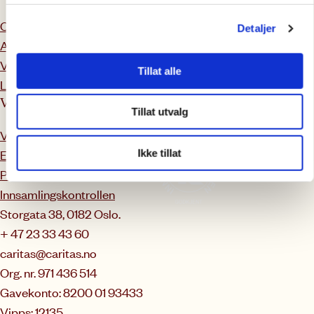
Om oss
Veiledning og rettshjelp
Detaljer
Ansatte
Kurskalender
Vårt arbeid
Enfase
Tillat alle
Ledig stillinger
Våre rutiner
Tillat utvalg
Varsling
Etikk- og antikorrupsjon
Ikke tillat
Personvern
Innsamlingskontrollen
Storgata 38, 0182 Oslo.
+ 47 23 33 43 60
caritas@caritas.no
Org. nr. 971 436 514
Gavekonto: 8200 01 93433
Vipps: 12135