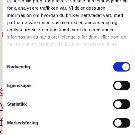
et personlig preg, for å levere sosiale mediefunksjoner og
21.04.2025
for å analysere trafikken vår. Vi deler dessuten
informasjon om hvordan du bruker nettstedet vårt, med
Hvil i fred, Pave Frans 1936 – 2025
partnerne våre innen sosiale medier, annonsering og
analysearbeid, som kan kombinere den med annen
informasjon du har gjort tilgjengelig for dem, eller som de
har samlet inn gjennom din bruk av tjenestene deres.
Samtykkevalg
Nødvendig
abonner på nyhetsbrev
Egenskaper
Støtt oss
Aktuelt
Vil du bli
Kontakt oss
Statistikk
frivillig?
Markedsføring
Om Caritas
Tilbud & tjenester