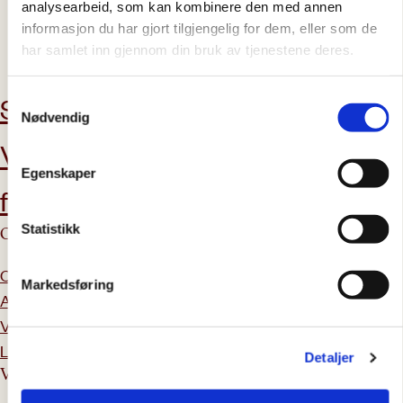
analysearbeid, som kan kombinere den med annen
informasjon du har gjort tilgjengelig for dem, eller som de
har samlet inn gjennom din bruk av tjenestene deres.
abonner på nyhetsbrev
Støtt oss
Aktuelt
Samtykkevalg
Nødvendig
Vil du bli
Kontakt oss
Egenskaper
frivillig?
Statistikk
Om Caritas
Tilbud & tjenester
Om oss
Veiledning og rettshjelp
Markedsføring
Ansatte
Kurskalender
Vårt arbeid
Enfase
Ledig stillinger
Detaljer
Våre rutiner