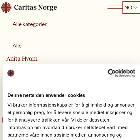
Hopp
NO
Caritas
til
Kategori
innhold
Sorter etter
Alle
Anita Hvam
Michelsen
Seniorrådgiver
(Permisjon)
anita.michelsen@
Denne nettsiden anvender cookies
caritas.no
Vi bruker informasjonskapsler for å gi innhold og annonser
et personlig preg, for å levere sosiale mediefunksjoner og
for å analysere trafikken vår. Vi deler dessuten
informasjon om hvordan du bruker nettstedet vårt, med
partnerne våre innen sosiale medier, annonsering og