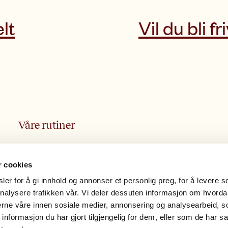
lt
Vil du bli fri
Våre rutiner
Varsling
Etikk- og antikorrupsjon
r cookies
Personvern
er for å gi innhold og annonser et personlig preg, for å levere s
nalysere trafikken vår. Vi deler dessuten informasjon om hvorda
Innsamlingskontrollen
nerne våre innen sosiale medier, annonsering og analysearbeid, 
formasjon du har gjort tilgjengelig for dem, eller som de har sa