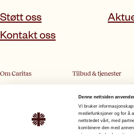
Støtt oss
Aktue
Kontakt oss
Om Caritas
Tilbud & tjenester
Om oss
Veiledning og rettshjelp
Ansatte
Kurskalender
Denne nettsiden anvende
Vårt arbeid
Enfase
Vi bruker informasjonskapsl
mediefunksjoner og for å a
Ledig stillinger
nettstedet vårt, med part
kombinere den med annen in