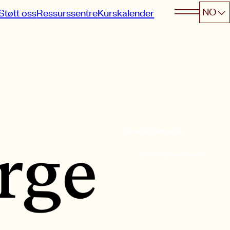
NO
Støtt oss
Ressurssentre
Kurskalender
abonner på nyhetsbrev