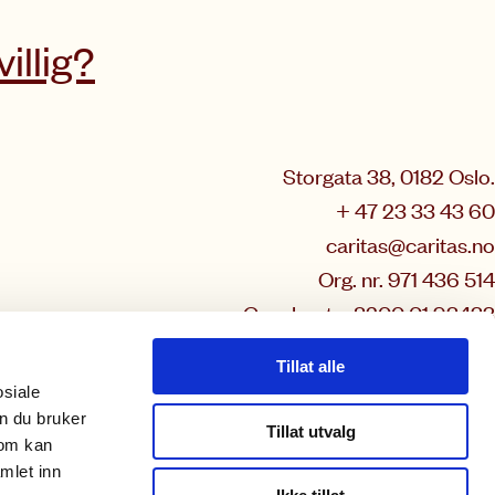
villig?
Storgata 38, 0182 Oslo.
+ 47 23 33 43 60
caritas@caritas.no
Org. nr. 971 436 514
Gavekonto: 8200 01 93433
Vipps: 12135
Tillat alle
osiale
n du bruker
Tillat utvalg
som kan
mlet inn