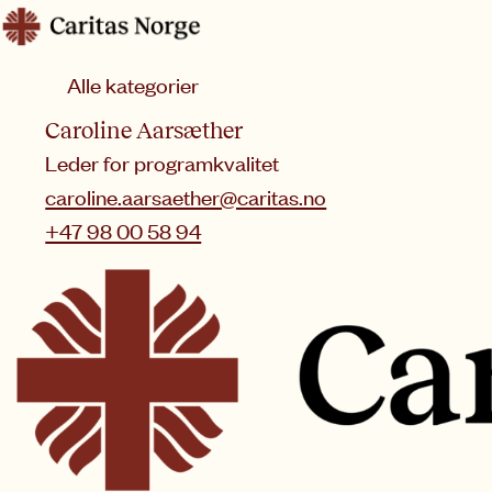
Hopp
Caritas
til
Kategori
innhold
Caroline Aarsæther
Leder for programkvalitet
caroline.aarsaether@caritas.no
+47 98 00 58 94