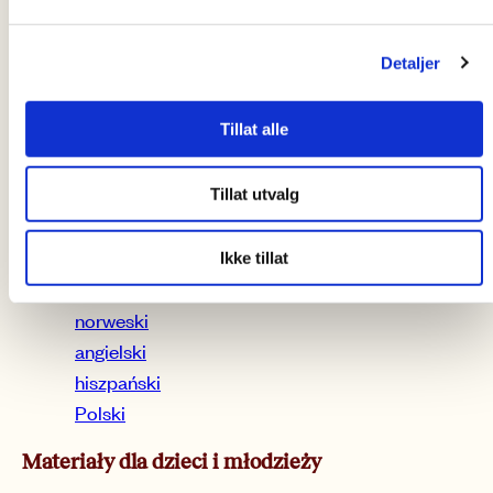
Zdjęcie 3
Ukraina
Detaljer
Apel biskupów i sekretarza generalnego
norweski
Tillat alle
angielski
hiszpański
Tillat utvalg
Polski
Ikke tillat
Rzecznik
norweski
angielski
hiszpański
Polski
Materiały dla dzieci i młodzieży