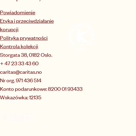
Powiadomienie
Etyka i przeciwdziałanie
korupcji
Polityka prywatności
Kontrola kolekcji
Storgata 38, 0182 Oslo.
+ 47 23 33 43 60
caritas@caritas.no
Nr org. 971 436 514
Konto podarunkowe: 8200 01 93433
Wskazówka: 12135