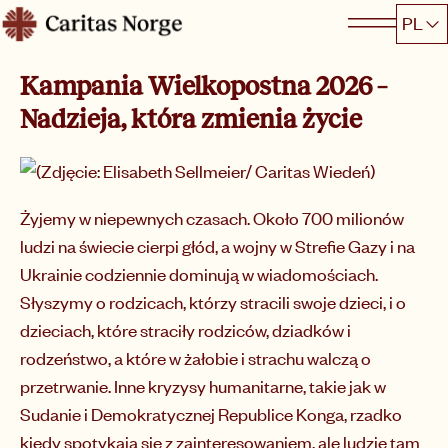
Hopp
PL
Caritas
til
innhold
Kampania Wielkopostna 2026 –
Nadzieja, która zmienia życie
Żyjemy w niepewnych czasach. Około 700 milionów
ludzi na świecie cierpi głód, a wojny w Strefie Gazy i na
Ukrainie codziennie dominują w wiadomościach.
Słyszymy o rodzicach, którzy stracili swoje dzieci, i o
dzieciach, które straciły rodziców, dziadków i
rodzeństwo, a które w żałobie i strachu walczą o
przetrwanie. Inne kryzysy humanitarne, takie jak w
Sudanie i Demokratycznej Republice Konga, rzadko
kiedy spotykają się z zainteresowaniem, ale ludzie tam