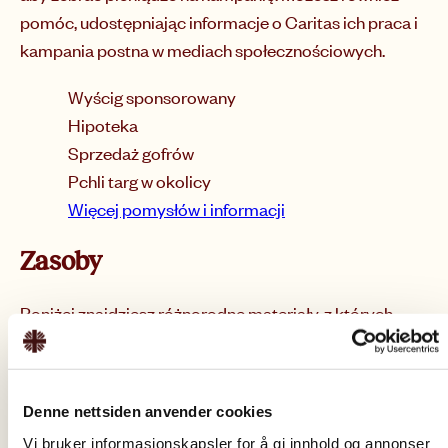
pomóc, udostępniając informacje o Caritas ich praca i
kampania postna w mediach społecznościowych.
Wyścig sponsorowany
Hipoteka
Sprzedaż gofrów
Pchli targ w okolicy
Więcej pomysłów i informacji
Zasoby
Poniżej znajdziesz różnorodne materiały, z których
możesz skorzystać podczas spotkań parafialnych,
nauczania, katechezy lub w innych kontekstach
związanych z Wielkim Postem. Materiały fizyczne, takie
Denne nettsiden anvender cookies
jak plakaty i pudełka, zostaną wysłane pocztą.
Vi bruker informasjonskapsler for å gi innhold og annonser