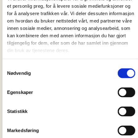
et personlig preg, for å levere sosiale mediefunksjoner og
Plakaty
for å analysere trafikken vår. Vi deler dessuten informasjon
Plakat Ukraina (A3)
om hvordan du bruker nettstedet vårt, med partnerne våre
innen sosiale medier, annonsering og analysearbeid, som
Plakat Sudan Południowy (A3)
kan kombinere den med annen informasjon du har gjort
tilgjengelig for dem, eller som de har samlet inn gjennom
Plakat streamingowy Sri Lanka
din bruk av tjenestene deres.
Plakat streamingowy Sudan Południowy
Samtykkevalg
Nødvendig
Do zgromadzeń
Artykuł o tegorocznej kampanii wielkopostnej w
Egenskaper
niedzielnych gazetach i czasopismach kościelnych
Statistikk
Obraz 1
Sudan Południowy
Obraz 2
Sudan Południowy
Markedsføring