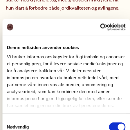
hun klart å forbedre både jordkvaliteten og avlingene.
Florence møter utfordringer som følge av
klimaendringer, med tørke og kraftige regnskyll som
truer avlingene, men med støtte fra Caritas har hun lært
å lage biogjødsel som beskytter plantene. «Til tross for
Denne nettsiden anvender cookies
klimaendringene, hjelper biogjødselen oss å holde
Vi bruker informasjonskapsler for å gi innhold og annonser
avlingene sunne,» sier hun med håp.
et personlig preg, for å levere sosiale mediefunksjoner og
for å analysere trafikken vår. Vi deler dessuten
Caritas har igangsatt flere viktige initiativer for å hjelpe
informasjon om hvordan du bruker nettstedet vårt, med
bønder som Florence med å møte klimautfordringene.
partnerne våre innen sosiale medier, annonsering og
Ved å introdusere agroøkologiske trær som skal
analysearbeid, som kan kombinere den med annen
informasjon du har gjort tilgjengelig for dem, eller som de
plantes innen 2027 og opplæring i bruk av biogjødsel,
har samlet inn gjennom din bruk av tjenestene deres.
sikres det at småbønder kan fortsette å dyrke mat og
skape en stabil fremtid for sine familier.
Samtykkevalg
Nødvendig
Florence har ikke bare skapt en trygg fremtid for sine