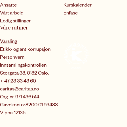
Ansatte
Kurskalender
Vårt arbeid
Enfase
Ledig stillinger
Våre rutiner
Varsling
Etikk- og antikorrupsjon
Personvern
Innsamlingskontrollen
Storgata 38, 0182 Oslo.
+ 47 23 33 43 60
caritas@caritas.no
Org. nr. 971 436 514
Gavekonto: 8200 01 93433
Vipps: 12135