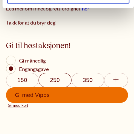
Les mer om frihet og rettferdighet
her
Takk for at du bryr deg!
Gi til høstaksjonen!
Gi månedlig
Engangsgave
150
250
350
Gi med
Vipps
Gi med kort