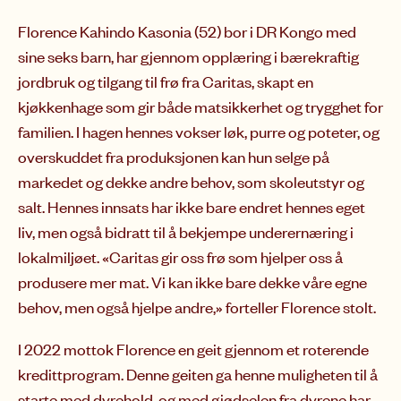
Florence Kahindo Kasonia (52) bor i DR Kongo med
sine seks barn, har gjennom opplæring i bærekraftig
jordbruk og tilgang til frø fra Caritas, skapt en
kjøkkenhage som gir både matsikkerhet og trygghet for
familien. I hagen hennes vokser løk, purre og poteter, og
overskuddet fra produksjonen kan hun selge på
markedet og dekke andre behov, som skoleutstyr og
salt. Hennes innsats har ikke bare endret hennes eget
liv, men også bidratt til å bekjempe underernæring i
lokalmiljøet. «Caritas gir oss frø som hjelper oss å
produsere mer mat. Vi kan ikke bare dekke våre egne
behov, men også hjelpe andre,» forteller Florence stolt.
I 2022 mottok Florence en geit gjennom et roterende
kredittprogram. Denne geiten ga henne muligheten til å
starte med dyrehold, og med gjødselen fra dyrene har