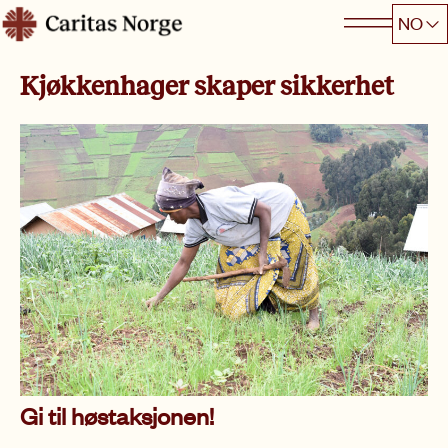
Hopp
NO
Caritas
til
innhold
Kjøkkenhager skaper sikkerhet
Gi til høstaksjonen!