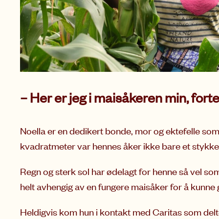
– Her er jeg i maisåkeren min, forte
Noella er en dedikert bonde, mor og ektefelle som
kvadratmeter var hennes åker ikke bare et stykke jo
Regn og sterk sol har ødelagt for henne så vel so
helt avhengig av en fungere maisåker for å kunne gi
Heldigvis kom hun i kontakt med Caritas
som delt