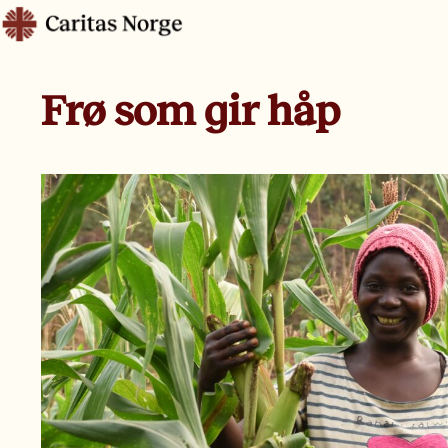
Hopp
Caritas
til
innhold
Frø som gir håp