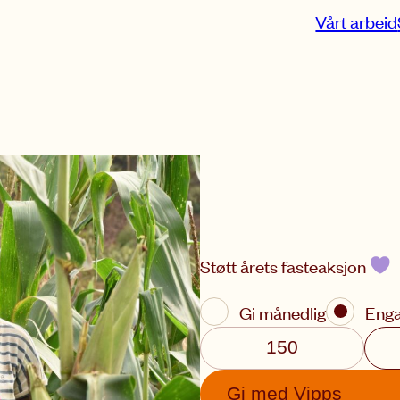
Vårt arbeid
Støtt årets fasteaksjon
Gi månedlig
Eng
150
Gi med
Vipps