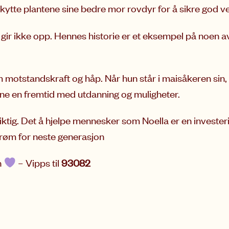
kytte plantene sine bedre mor rovdyr for å sikre god ve
 gir ikke opp. Hennes historie er et eksempel på noen 
om motstandskraft og håp. Når hun står i maisåkeren sin,
sine en fremtid med utdanning og muligheter.
ktig. Det å hjelpe mennesker som Noella er en invester
drøm for neste generasjon
n
– Vipps til
93082