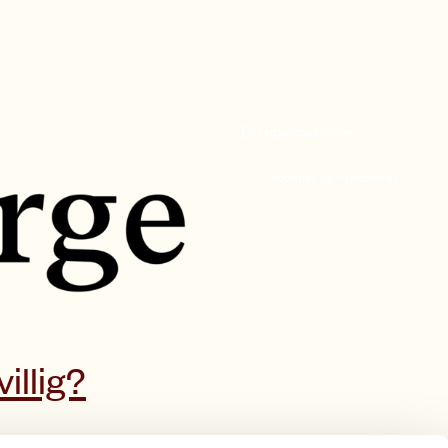
abonner på nyhetsbrev
villig?