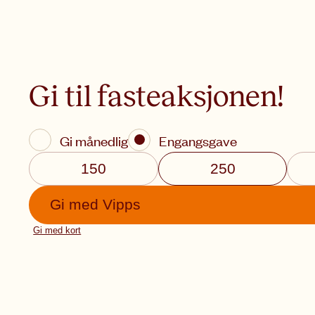
Gi til fasteaksjonen!
Gi månedlig
Engangsgave
150
250
Gi med
Vipps
Gi med kort