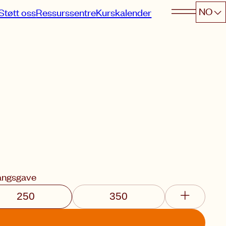
NO
Støtt oss
Ressurssentre
Kurskalender
angsgave
250
350