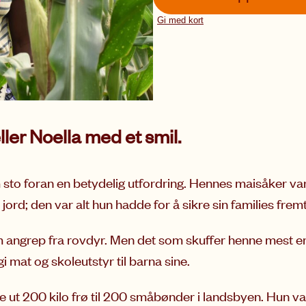
Gi med kort
ller Noella med et smil.
 sto foran en betydelig utfordring. Hennes maisåker va
rd; den var alt hun hadde for å sikre sin families fremt
m angrep fra rovdyr. Men det som skuffer henne mest er 
 mat og skoleutstyr til barna sine.
e ut 200 kilo frø til 200 småbønder i landsbyen. Hun var