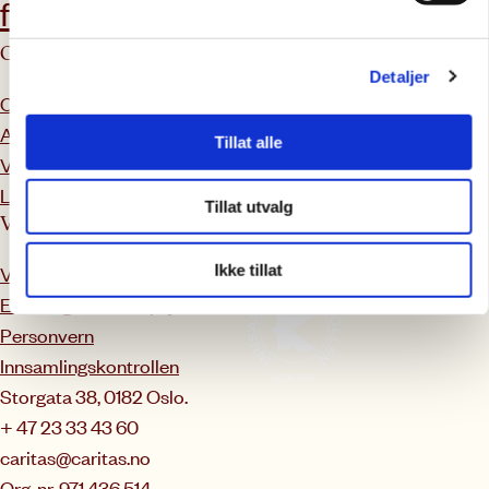
frivillig?
Om Caritas
Tilbud & tjenester
Detaljer
Om oss
Veiledning og rettshjelp
Ansatte
Kurskalender
Tillat alle
Vårt arbeid
Enfase
Ledig stillinger
Tillat utvalg
Våre rutiner
Ikke tillat
Varsling
Etikk- og antikorrupsjon
Personvern
Innsamlingskontrollen
Storgata 38, 0182 Oslo.
+ 47 23 33 43 60
caritas@caritas.no
Org. nr. 971 436 514