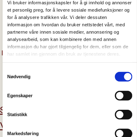
Vi bruker informasjonskapsler for å gi innhold og annonser
et personlig preg, for å levere sosiale mediefunksjoner og
luftangrep
Ukraina
vann
05.08.2025
for å analysere trafikken vår. Vi deler dessuten
informasjon om hvordan du bruker nettstedet vårt, med
Vannfiltreringsanlegg drevet av Caritas ble
partnerne våre innen sosiale medier, annonsering og
rammet av russisk luftangrep
analysearbeid, som kan kombinere den med annen
informasjon du har gjort tilgjengelig for dem, eller som de
har samlet inn gjennom din bruk av tjenestene deres.
Samtykkevalg
Nødvendig
abonner på nyhetsbrev
Egenskaper
Støtt oss
Aktuelt
Statistikk
Vil du bli
Kontakt oss
Markedsføring