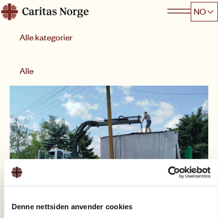
Hopp
NO
Caritas
til
Kategori
innhold
Sorter etter
Alle
Denne nettsiden anvender cookies