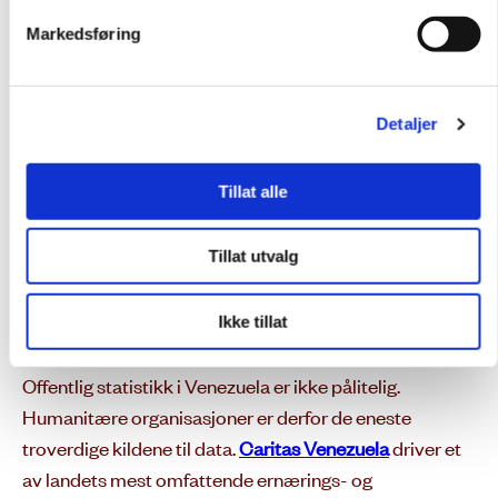
av sykehusene mangler fungerende vann- og
Markedsføring
sanitærløsninger. Minstelønnen er tre kroner i måneden.
Venezuela er et samfunn der offentlige
tjenester i praksis har kollapset
,
sier
Detaljer
Rosendorf Joys. som var på feltbesøk i mai.
Tillat alle
I tillegg er den politiske situasjonen ustabil og uavklart.
Venezuela preges fortsatt av svake demokratiske
Tillat utvalg
strukturer, fragmentert opposisjon og utbredte
menneskerettighetsbrudd. Det rapporteres om politisk
Ikke tillat
fengsling, vilkårlige arrestasjoner og forsvinninger.
Offentlig statistikk i Venezuela er ikke pålitelig.
Humanitære organisasjoner er derfor de eneste
troverdige kildene til data.
Caritas Venezuela
driver et
av landets mest omfattende ernærings- og