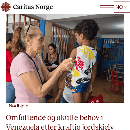
Hopp
NO
Caritas
til
innhold
Nødhjelp
Omfattende og akutte behov i
Venezuela etter kraftig jordskjelv