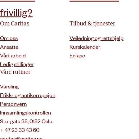
frivillig?
Om Caritas
Tilbud & tjenester
Om oss
Veiledning og rettshjelp
Ansatte
Kurskalender
Vårt arbeid
Enfase
Ledig stillinger
Våre rutiner
Varsling
Etikk- og antikorrupsjon
Personvern
Innsamlingskontrollen
Storgata 38, 0182 Oslo.
+ 47 23 33 43 60
caritas@caritas.no