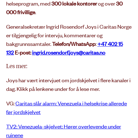
helseprogram, med
300 lokale kontorer
og over
30
000 frivillige
.
Generalsekretær Ingrid Rosendorf Joys i Caritas Norge
er tilgjengelig for intervju, kommentarer og
bakgrunnssamtaler.
Telefon/WhatsApp
:
+47 402 15
132
E‑post:
ingrid.rosendorf.joys@caritas.no
Les mer:
Joys har vært intervjuet om jordskjelvet i flere kanaler i
dag. Klikk på lenkene under for å lese mer.
VG:
Caritas slår alarm: Venezuela i helsekrise allerede
før jordskjelvet
TV2: Venezuela-skjelvet: Hører overlevende under
ruinene