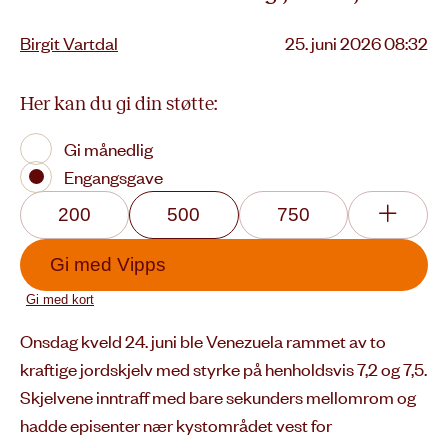
Lagt
Birgit Vartdal
25. juni 2026 08:32
ut
på
Her kan du gi din støtte:
Gi månedlig
Engangsgave
200
500
750
Gi med
Vipps
Gi med kort
Onsdag kveld 24. juni ble Venezuela rammet av to
kraftige jordskjelv med styrke på henholdsvis 7,2 og 7,5.
Skjelvene inntraff med bare sekunders mellomrom og
hadde episenter nær kystområdet vest for