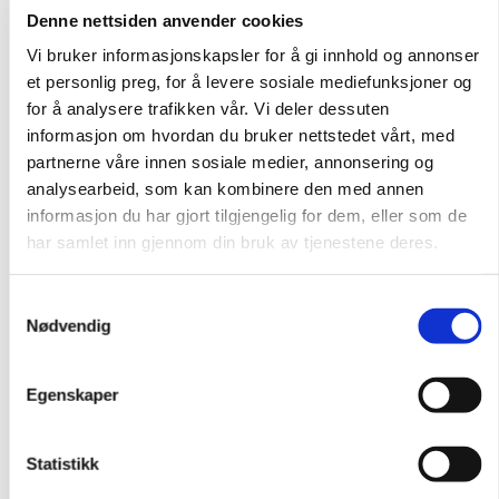
Psykososial støtte
: Mange er i sjokk etter
Denne nettsiden anvender cookies
hendelsen, og det er behov for støtte til både
Vi bruker informasjonskapsler for å gi innhold og annonser
barn og voksne som har opplevd tap, frykt
et personlig preg, for å levere sosiale mediefunksjoner og
og usikkerhet.
for å analysere trafikken vår. Vi deler dessuten
informasjon om hvordan du bruker nettstedet vårt, med
Rask behovskartlegging og koordinering:
partnerne våre innen sosiale medier, annonsering og
Humanitære aktører prioriterer nå å få
analysearbeid, som kan kombinere den med annen
informasjon du har gjort tilgjengelig for dem, eller som de
oversikt over skadeomfanget for å kunne
har samlet inn gjennom din bruk av tjenestene deres.
målrette hjelpen effektivt.
Et land i krise
Samtykkevalg
Nødvendig
Alt før jordskjelvet rammet landet, levde befolkningen
med strømbrudd, vannmangel og ekstremt høy
Egenskaper
inflasjon. Rundt 60 prosent av befolkningen er
underernært. 9,6 millioner mennesker – én av
Statistikk
tre venezuelanere – har humanitære behov. 97 prosent