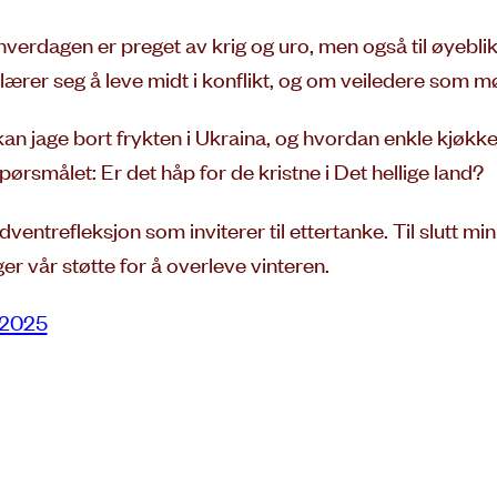
r hverdagen er preget av krig og uro, men også til øyeb
 lærer seg å leve midt i konflikt, og om veiledere som
kan jage bort frykten i Ukraina, og hvordan enkle kjøkke
spørsmålet: Er det håp for de kristne i Det hellige land?
n adventrefleksjon som inviterer til ettertanke. Til slutt 
er vår støtte for å overleve vinteren.
 2025