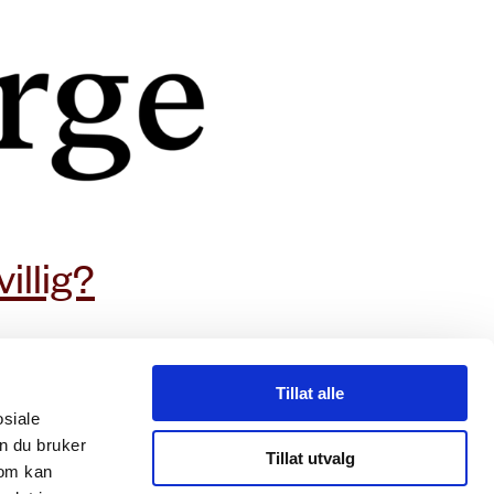
abonner på nyhetsbrev
villig?
Storgata 38, 0182 Oslo.
Tillat alle
osiale
+ 47 23 33 43 60
n du bruker
caritas@caritas.no
Tillat utvalg
som kan