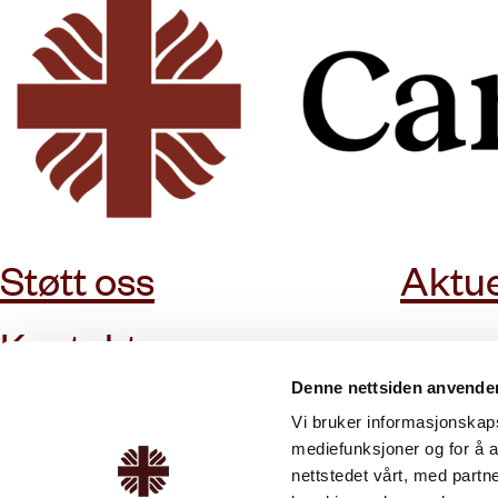
Støtt oss
Aktue
Kontakt oss
Denne nettsiden anvende
Vi bruker informasjonskapsl
mediefunksjoner og for å a
nettstedet vårt, med part
Om Caritas
Tilbud & tjenester