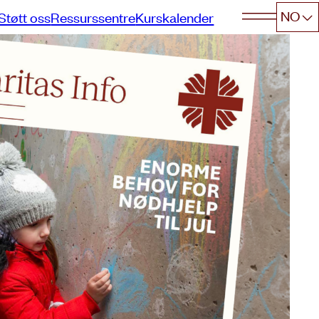
NO
Støtt oss
Ressurssentre
Kurskalender