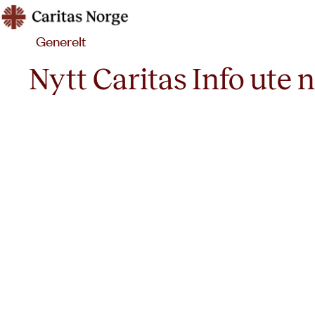
Hopp
Caritas
til
Generelt
innhold
Nytt Caritas Info ute 