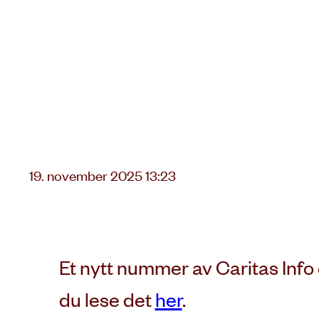
Lagt
19. november 2025 13:23
ut
på
Et nytt nummer av Caritas Info e
du lese det
her
.