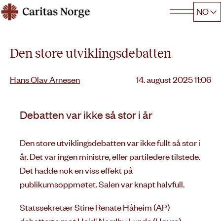
Hopp
NO
Caritas
til
innhold
Den store utviklingsdebatten
Lagt
Hans Olav Arnesen
14. august 2025 11:06
ut
på
Debatten var ikke så stor i år
Den store utviklingsdebatten var ikke fullt så stor i
år. Det var ingen ministre, eller partiledere tilstede.
Det hadde nok en viss effekt på
publikumsoppmøtet. Salen var knapt halvfull.
Statssekretær Stine Renate Håheim (AP)
debatterte mot Heidi Nordby Lunde (Høyre).