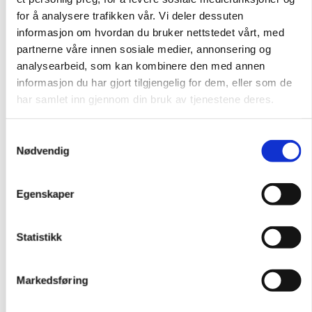
med Venstre og Krf.
for å analysere trafikken vår. Vi deler dessuten
informasjon om hvordan du bruker nettstedet vårt, med
– Det er jo noe med størrelsesforholdet da,
partnerne våre innen sosiale medier, annonsering og
kommenterte Håheim.
analysearbeid, som kan kombinere den med annen
informasjon du har gjort tilgjengelig for dem, eller som de
Oversikten over deltakere
har samlet inn gjennom din bruk av tjenestene deres.
Stine Renate Håheim (Ap), statssekretær i
Samtykkevalg
UD for utviklingsministeren
Nødvendig
Heidi Nordby Lunde (H),
stortingsrepresentant
Egenskaper
Hans Jacob Huun Thomsen, prosjektleder i
Civita og stortingskandidat for Venstre
Statistikk
Ordstyrer: Trine Østereng, rådgiver i
Tankesmien Agenda.
Markedsføring
Oversikt over medarrangører