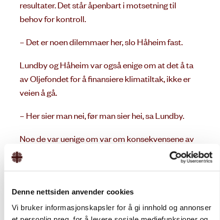
resultater. Det står åpenbart i motsetning til
behov for kontroll.
– Det er noen dilemmaer her, slo Håheim fast.
Lundby og Håheim var også enige om at det å ta
av Oljefondet for å finansiere klimatiltak, ikke er
veien å gå.
– Her sier man nei, før man sier hei, sa Lundby.
Noe de var uenige om var om konsekvensene av
en eventuell borgerlig valgseier, med et stort og
dominerende Frp, ville bli en katastrofe for norsk
bistand.
Denne nettsiden anvender cookies
Lundby pekte på at Høyre ikke bare kom til å sitte
Vi bruker informasjonskapsler for å gi innhold og annonser
i regjering med Frp i en slik situasjon, men også
et personlig preg, for å levere sosiale mediefunksjoner og