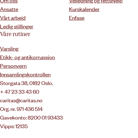
Om oss
Veiledning og rettshjelp
Ansatte
Kurskalender
Vårt arbeid
Enfase
Ledig stillinger
Våre rutiner
Varsling
Etikk- og antikorrupsjon
Personvern
Innsamlingskontrollen
Storgata 38, 0182 Oslo.
+ 47 23 33 43 60
caritas@caritas.no
Org. nr. 971 436 514
Gavekonto: 8200 01 93433
Vipps: 12135