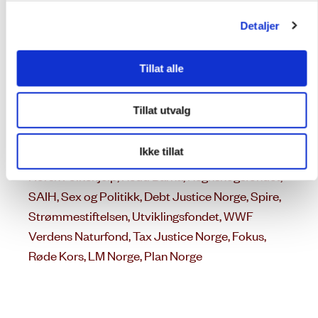
Forum for utvikling og miljø, Amnesty
Detaljer
International Norge, Atlas-alliansen, Attac,
Besterforeldrenes klimaaksjon, Care Norge,
Tillat alle
Caritas Norge, Changemaker, Digni, Fellesrådet
for Afrika, Fivas, FORUT, Kirkens Nødhjelp, Latin-
Tillat utvalg
Amerikagruppene i Norge, LHL International,
Mellomkirkelig Råd for den norske kirke,
Ikke tillat
Misjonsalliansen, Norges Kristne Råd, Norges Vel,
Norsk Folkehjelp, Redd Barna, Regnskogsfondet,
SAIH, Sex og Politikk, Debt Justice Norge, Spire,
Strømmestiftelsen, Utviklingsfondet, WWF
Verdens Naturfond, Tax Justice Norge, Fokus,
Røde Kors, LM Norge, Plan Norge