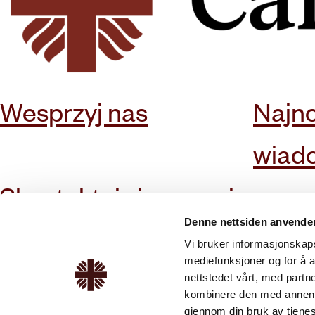
Wesprzyj nas
Najn
wiad
Skontaktuj się z nami
Denne nettsiden anvende
Vi bruker informasjonskapsl
mediefunksjoner og for å a
O Caritas
Oferty i usługi
nettstedet vårt, med part
kombinere den med annen in
O nas
Doradztwo i pomoc pra
gjennom din bruk av tjene