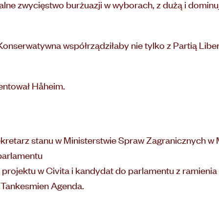
alne zwycięstwo burżuazji w wyborach, z dużą i dominuj
Konserwatywna współrządziłaby nie tylko z Partią Liberal
mentował Håheim.
sekretarz stanu w Ministerstwie Spraw Zagranicznych 
parlamentu
ojektu w Civita i kandydat do parlamentu z ramienia P
w Tankesmien Agenda.