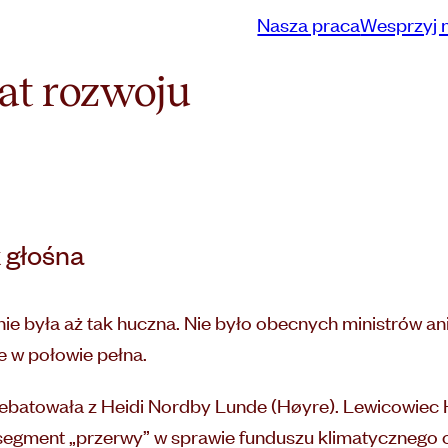
Nasza praca
Wesprzyj 
at rozwoju
 głośna
ie była aż tak huczna. Nie było obecnych ministrów an
e w połowie pełna.
debatowała z Heidi Nordby Lunde (Høyre). Lewicowie
y segment „przerwy” w sprawie funduszu klimatycznego