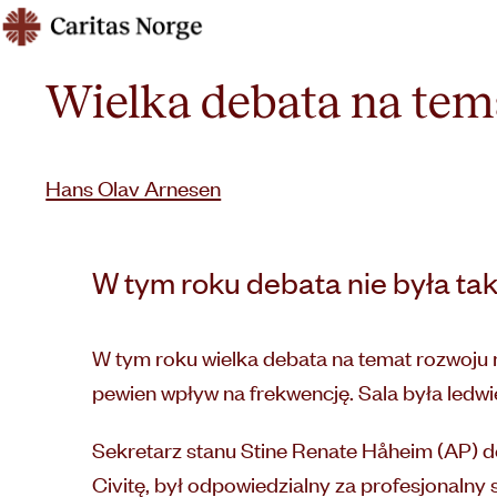
Hopp
Caritas
til
innhold
Wielka debata na tem
Hans Olav Arnesen
W tym roku debata nie była tak
W tym roku wielka debata na temat rozwoju n
pewien wpływ na frekwencję. Sala była ledwi
Sekretarz stanu Stine Renate Håheim (AP) 
Civitę, był odpowiedzialny za profesjonaln