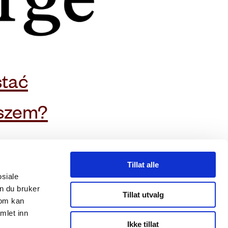
stać
uszem?
Storgata 38, 0182 Oslo.
Tillat alle
osiale
+ 47 23 33 43 60
n du bruker
caritas@caritas.no
Tillat utvalg
som kan
Nr org. 971 436 514
mlet inn
Ikke tillat
Konto podarunkowe: 8200 01 93433