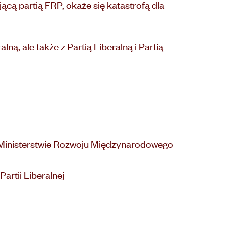
ącą partią FRP, okaże się katastrofą dla
ną, ale także z Partią Liberalną i Partią
w Ministerstwie Rozwoju Międzynarodowego
artii Liberalnej