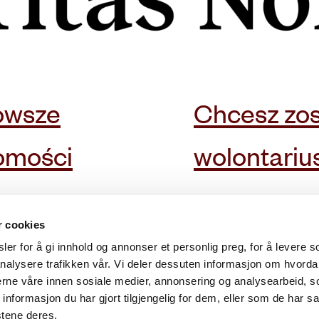
owsze
Chcesz zo
omości
wolontari
r cookies
er for å gi innhold og annonser et personlig preg, for å levere s
nalysere trafikken vår. Vi deler dessuten informasjon om hvorda
Nasze procedury
nerne våre innen sosiale medier, annonsering og analysearbeid, 
formasjon du har gjort tilgjengelig for dem, eller som de har sa
wna
Powiadomienie
stene deres.