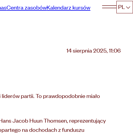
PL
nas
Centra zasobów
Kalendarz kursów
Opublikowano
14 sierpnia 2025, 11:06
na
i liderów partii. To prawdopodobnie miało
c Hans Jacob Huun Thomsen, reprezentujący
 opartego na dochodach z funduszu