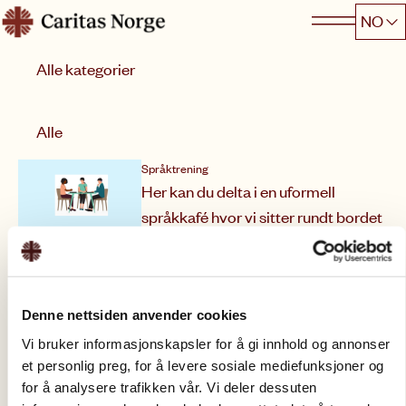
Hopp
NO
Caritas
til
Kategori
innhold
Sorter etter
Alle
Språktrening
Her kan du delta i en uformell
språkkafé hvor vi sitter rundt bordet
og snakker sammen om Norge,
hverdagsliv og […]
11. august 2026
,
11:00
–
15:00
Denne nettsiden anvender cookies
Snakk og Søk på Søndre
Nordstrand
Vi bruker informasjonskapsler for å gi innhold og annonser
et personlig preg, for å levere sosiale mediefunksjoner og
se kurstilbud
for å analysere trafikken vår. Vi deler dessuten