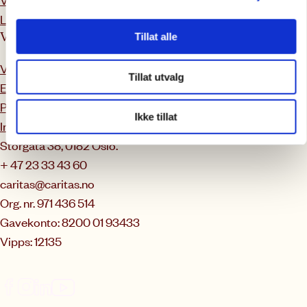
Ledig stillinger
Våre rutiner
Tillat alle
Varsling
Tillat utvalg
Etikk- og antikorrupsjon
Personvern
Ikke tillat
Innsamlingskontrollen
Storgata 38, 0182 Oslo.
+ 47 23 33 43 60
caritas@caritas.no
Org. nr. 971 436 514
Gavekonto: 8200 01 93433
Vipps: 12135