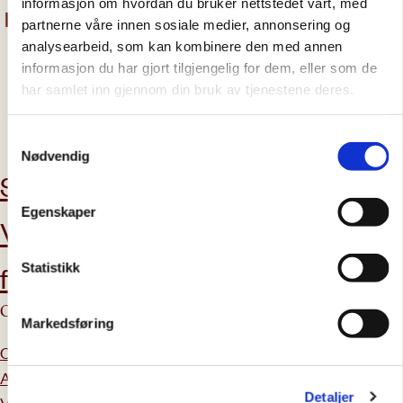
informasjon om hvordan du bruker nettstedet vårt, med
partnerne våre innen sosiale medier, annonsering og
analysearbeid, som kan kombinere den med annen
informasjon du har gjort tilgjengelig for dem, eller som de
har samlet inn gjennom din bruk av tjenestene deres.
abonner på nyhetsbrev
Samtykkevalg
Nødvendig
Støtt oss
Aktuelt
Egenskaper
Vil du bli
Kontakt oss
frivillig?
Statistikk
Om Caritas
Tilbud & tjenester
Markedsføring
Om oss
Veiledning og rettshjelp
Ansatte
Kurskalender
Detaljer
Vårt arbeid
Enfase