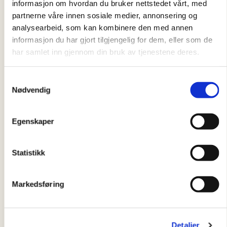
informasjon om hvordan du bruker nettstedet vårt, med
partnerne våre innen sosiale medier, annonsering og
Ingen påmelding – velkommen til oss!
analysearbeid, som kan kombinere den med annen
informasjon du har gjort tilgjengelig for dem, eller som de
Lokasjon
har samlet inn gjennom din bruk av tjenestene deres.
Holmlia senter vei 9
Dato
Samtykkevalg
11. august 2026
,
11:00
–
15:00
Nødvendig
Pris
Gratis
Egenskaper
Type
Fysisk deltakelse
Statistikk
Markedsføring
Detaljer