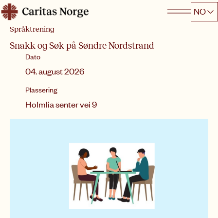
Hopp
NO
Caritas
til
Språktrening
innhold
Snakk og Søk på Søndre Nordstrand
Dato
04. august 2026
Plassering
Holmlia senter vei 9