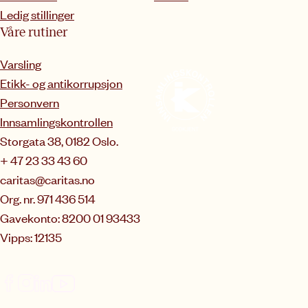
Ledig stillinger
Våre rutiner
Varsling
Etikk- og antikorrupsjon
Personvern
Innsamlingskontrollen
Storgata 38, 0182 Oslo.
+ 47 23 33 43 60
caritas@caritas.no
Org. nr. 971 436 514
Gavekonto: 8200 01 93433
Vipps: 12135