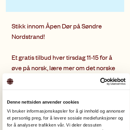
Stikk innom Åpen Dør på Søndre
Nordstrand!
Et gratis tilbud hver tirsdag 11-15 for å
øve på norsk, lære mer om det norske
samfunnet og få støtte i jobbsøking.
Her kan du delta i en uformell språkkafé hvor vi
sitter rundt bordet og snakker sammen om Norge,
Denne nettsiden anvender cookies
hverdagsliv og det norske arbeidslivet.
Vi bruker informasjonskapsler for å gi innhold og annonser
et personlig preg, for å levere sosiale mediefunksjoner og
Du kan også låne datamaskin og få hjelp med CV
for å analysere trafikken vår. Vi deler dessuten
og jobbsøknader.