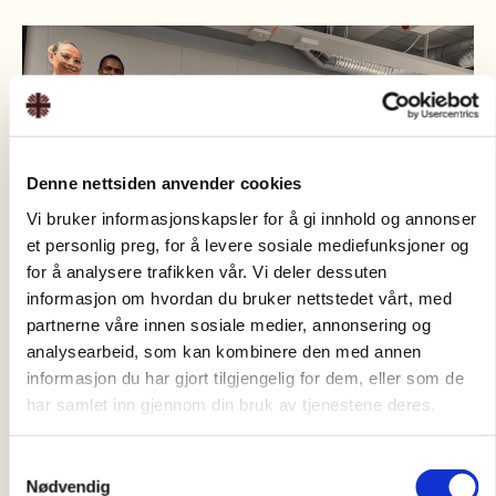
Denne nettsiden anvender cookies
Vi bruker informasjonskapsler for å gi innhold og annonser
et personlig preg, for å levere sosiale mediefunksjoner og
for å analysere trafikken vår. Vi deler dessuten
informasjon om hvordan du bruker nettstedet vårt, med
partnerne våre innen sosiale medier, annonsering og
analysearbeid, som kan kombinere den med annen
informasjon du har gjort tilgjengelig for dem, eller som de
Deltakere som har gjennomført kurset «Tillitsbygger». (Foto: Caritas Norge)
har samlet inn gjennom din bruk av tjenestene deres.
Inntakskriterier
Samtykkevalg
Nødvendige kvalifikasjoner:
Nødvendig