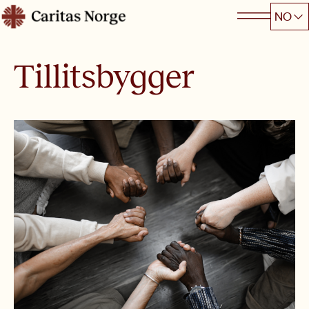
Hopp
NO
Caritas
til
innhold
Tillitsbygger