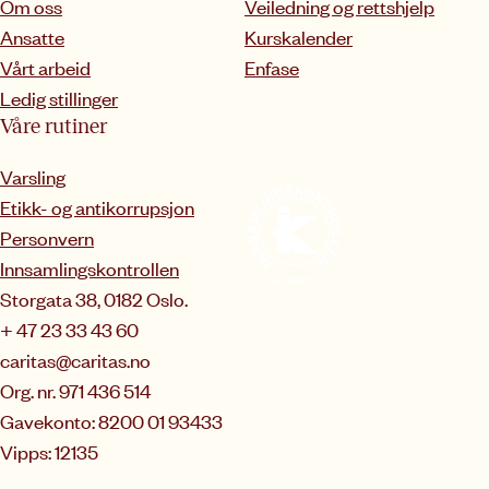
Om oss
Veiledning og rettshjelp
Ansatte
Kurskalender
Vårt arbeid
Enfase
Ledig stillinger
Våre rutiner
Varsling
Etikk- og antikorrupsjon
Personvern
Innsamlingskontrollen
Storgata 38, 0182 Oslo.
+ 47 23 33 43 60
caritas@caritas.no
Org. nr. 971 436 514
Gavekonto: 8200 01 93433
Vipps: 12135