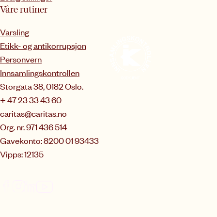
Våre rutiner
Varsling
Etikk- og antikorrupsjon
Personvern
Innsamlingskontrollen
Storgata 38, 0182 Oslo.
+ 47 23 33 43 60
caritas@caritas.no
Org. nr. 971 436 514
Gavekonto: 8200 01 93433
Vipps: 12135