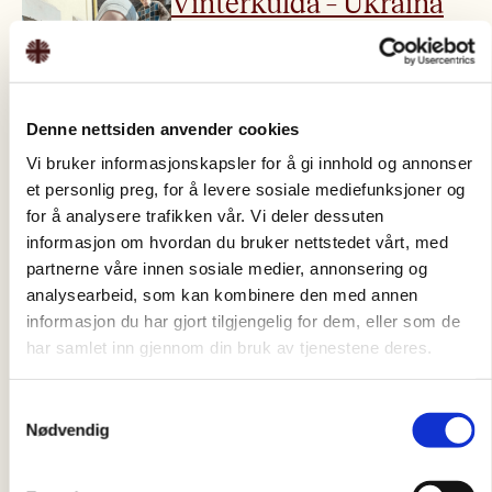
Vinterkulda – Ukraina
Vinterkulda – en ekstra byrde for de
som allerede lider Vinterkulda har
festet grepet på Ukraina og
nabolandene. Krigen har […]
Denne nettsiden anvender cookies
Julekampanje 25 Inna
Vi bruker informasjonskapsler for å gi innhold og annonser
et personlig preg, for å levere sosiale mediefunksjoner og
og døtrene
for å analysere trafikken vår. Vi deler dessuten
Nøden tar ikke juleferie Inna (36) bor
informasjon om hvordan du bruker nettstedet vårt, med
sammen med sine to døtre og sin far
partnerne våre innen sosiale medier, annonsering og
i Liubar, Ukraina. Livet har […]
analysearbeid, som kan kombinere den med annen
informasjon du har gjort tilgjengelig for dem, eller som de
Julekampanje 25 Aisha
har samlet inn gjennom din bruk av tjenestene deres.
Aisha sin historie – Moren som
trosset døden. Da et Caritas-team
Samtykkevalg
besøkte nyfødte på Shuhada Al-
Nødvendig
Aqsa sykehuset møtte de Aisha. […]
Julekampanje 25 Inna