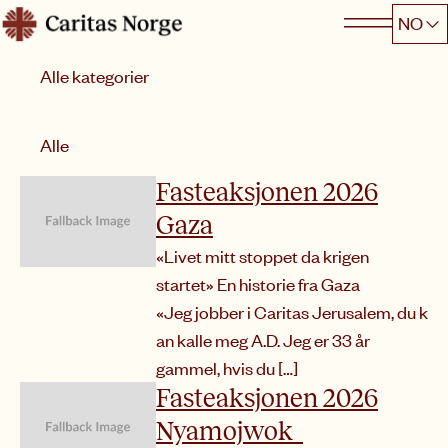
Hopp
NO
Caritas
til
Kategori
innhold
Sorter etter
Alle
Fasteaksjonen 2026
Gaza
«Livet mitt stoppet da krigen
startet» En historie fra Gaza
«Jeg jobber i Caritas Jerusalem, du k
an kalle meg A.D. Jeg er 33 år
gammel, hvis du […]
Fasteaksjonen 2026
Nyamojwok