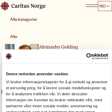
Hopp
NO
Caritas
til
Kategori
innhold
Sorter etter
Alle
Alexander Golding
Avdelingsleder for kommunikasjon
alexander.golding@caritas.no
+47 92 09 20 38
Denne nettsiden anvender cookies
Vi bruker informasjonskapsler for å gi innhold og annonser
et personlig preg, for å levere sosiale mediefunksjoner og
for å analysere trafikken vår. Vi deler dessuten
informasjon om hvordan du bruker nettstedet vårt, med
partnerne våre innen sosiale medier, annonsering og
analysearbeid, som kan kombinere den med annen