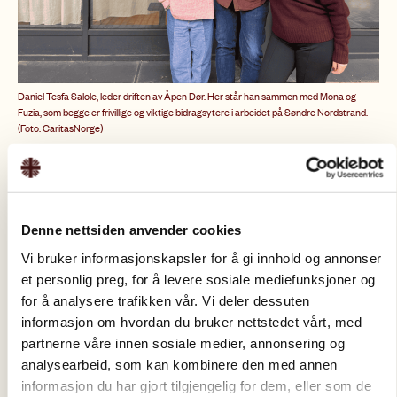
Daniel Tesfa Salole, leder driften av Åpen Dør. Her står han sammen med Mona og
Fuzia, som begge er frivillige og viktige bidragsytere i arbeidet på Søndre Nordstrand.
(Foto: CaritasNorge)
Et ressurssenter for deg som trenger
hjelp til å forstå systemet, finne
fram til dine rettigheter og få støtte
Denne nettsiden anvender cookies
på ditt språk. Her er døren åpen for
Vi bruker informasjonskapsler for å gi innhold og annonser
et personlig preg, for å levere sosiale mediefunksjoner og
alle.
for å analysere trafikken vår. Vi deler dessuten
informasjon om hvordan du bruker nettstedet vårt, med
Her finner du et trygt og inkluderende sted der døren
partnerne våre innen sosiale medier, annonsering og
står åpen for alle voksne som ønsker støtte og
analysearbeid, som kan kombinere den med annen
veiledning. Hos oss kan du snakke med frivillige
informasjon du har gjort tilgjengelig for dem, eller som de