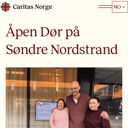
Hopp
NO
Caritas
til
innhold
Åpen Dør på
Søndre Nordstrand