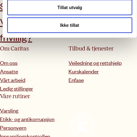
Støtt oss
Aktuelt
Tillat utvalg
Vil du bli
Kontakt oss
Ikke tillat
frivillig?
Om Caritas
Tilbud & tjenester
Om oss
Veiledning og rettshjelp
Ansatte
Kurskalender
Vårt arbeid
Enfase
Ledig stillinger
Våre rutiner
Varsling
Etikk- og antikorrupsjon
Personvern
Innsamlingskontrollen