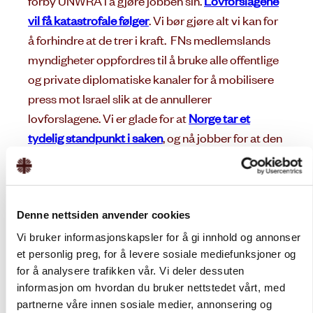
forby UNWRA i å gjøre jobben sin.
Lovforslagene
vil få katastrofale følger
. Vi bør gjøre alt vi kan for
å forhindre at de trer i kraft. FNs medlemslands
myndigheter oppfordres til å bruke alle offentlige
og private diplomatiske kanaler for å mobilisere
press mot Israel slik at de annullerer
lovforslagene. Vi er glade for at
Norge tar et
tydelig standpunkt i saken
, og nå jobber for at den
internasjonale domstolen skal vurdere hvorvidt
vedtakene er et brudd på Israels folkerettslige
forpliktelser.
Denne nettsiden anvender cookies
Vi bruker informasjonskapsler for å gi innhold og annonser
et personlig preg, for å levere sosiale mediefunksjoner og
for å analysere trafikken vår. Vi deler dessuten
informasjon om hvordan du bruker nettstedet vårt, med
partnerne våre innen sosiale medier, annonsering og