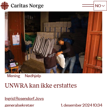
Hopp
NO
Caritas
til
innhold
Mening
Nødhjelp
UNWRA kan ikke erstattes
Ingrid Rosendorf Joys
Lagt
generalsekretær
1. desember 2024 10:34