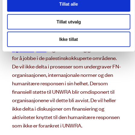
Tillat alle
politiske konflikter.
Frykter enda mer lovløse tilstander
Tillat utvalg
De 90 bistandsorganisasjonene er medlemmer av
Ikke tillat
The Assoc
iation of International Development
Agencies (AIDA)
og er alle avhengig av UNWRA
for å jobbe i de palestinskokkuperte områdene.
De vil ikke delta i prosesser som undergraver FN-
organisasjonen, internasjonale normer og den
humanitære responsen i sin helhet. Dersom
finansiell støtte til UNWRA blir omdisponert til
organisasjonene vil dette bli avvist. De vil heller
ikke delta i diskusjoner om finansiering og
aktiviteter knyttet til den humanitære responsen
som ikke er forankret i UNWRA.