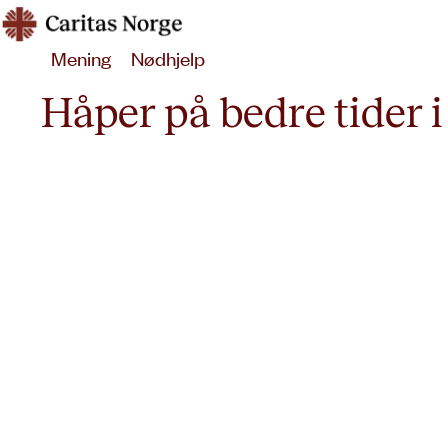
Hopp
Caritas
til
Mening
Nødhjelp
innhold
Håper på bedre tider 