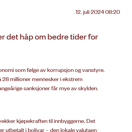
Lagt
12. juli 2024 08:20
ut
på
 er det håp om bedre tider for
konomi som følge av korrupsjon og vanstyre.
 28 millioner mennesker i ekstrem
 Mangeårige sanksjoner får mye av skylden.
ekker kjøpekraften til innbyggerne. Det
r utbetalt i bolivar – den lokale valutaen