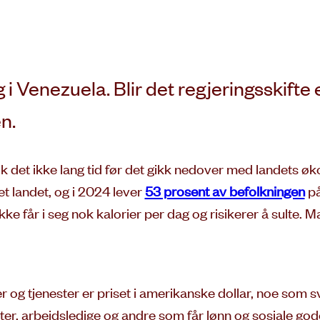
g i Venezuela. Blir det regjeringsskifte
n.
 det ikke lang tid før det gikk nedover med landets ø
t landet, og i 2024 lever
53 prosent av befolkningen
på
ikke får i seg nok kalorier per dag og risikerer å sulte.
g tjenester er priset i amerikanske dollar, noe som sv
ter, arbeidsledige og andre som får lønn og sosiale gode