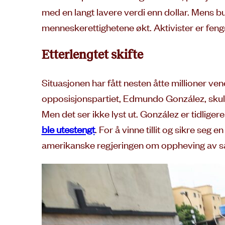
med en langt lavere verdi enn dollar. Mens b
menneskerettighetene økt. Aktivister er feng
Etterlengtet skifte
Situasjonen har fått nesten åtte millioner vene
opposisjonspartiet, Edmundo González, skulle
Men det ser ikke lyst ut. González er tidligere
ble utestengt
. For å vinne tillit og sikre se
amerikanske regjeringen om oppheving av s