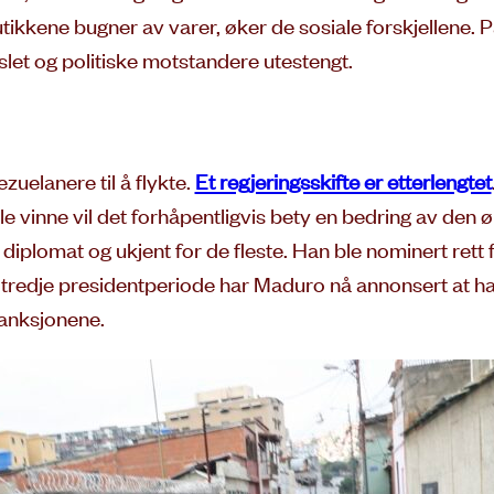
utikkene bugner av varer, øker de sosiale forskjellene. 
slet og politiske motstandere utestengt.
zuelanere til å flykte.
Et regjeringsskifte er etterlengtet
 vinne vil det forhåpentligvis bety en bedring av den 
 diplomat og ukjent for de fleste. Han ble nominert rett f
g en tredje presidentperiode har Maduro nå annonsert at h
anksjonene.