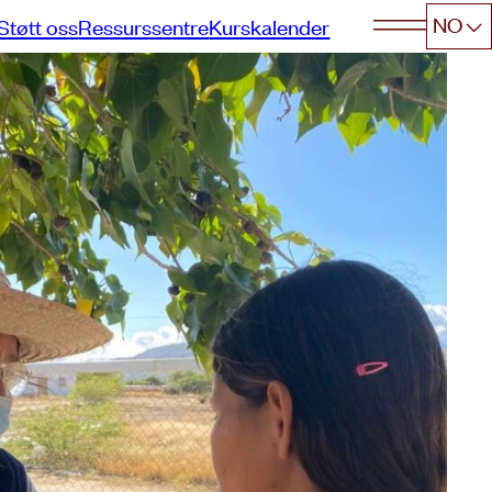
NO
Støtt oss
Ressurssentre
Kurskalender