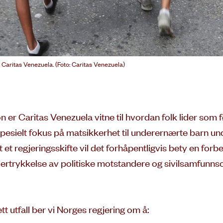
 Caritas Venezuela. (Foto: Caritas Venezuela)
r Caritas Venezuela vitne til hvordan folk lider som fø
d spesielt fokus på matsikkerhet til underernærte barn 
t et regjeringsskifte vil det forhåpentligvis bety en for
rtrykkelse av politiske motstandere og sivilsamfunnsor
t utfall ber vi Norges regjering om å: