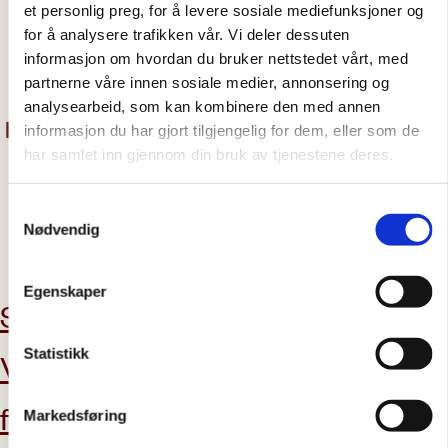
et personlig preg, for å levere sosiale mediefunksjoner og
Rettshjelp
24.06.2024
for å analysere trafikken vår. Vi deler dessuten
informasjon om hvordan du bruker nettstedet vårt, med
Lønnstyveri må bekjempes!
partnerne våre innen sosiale medier, annonsering og
analysearbeid, som kan kombinere den med annen
informasjon du har gjort tilgjengelig for dem, eller som de
har samlet inn gjennom din bruk av tjenestene deres.
Samtykkevalg
Nødvendig
abonner på nyhetsbrev
Egenskaper
Støtt oss
Aktuelt
Statistikk
Vil du bli
Kontakt oss
frivillig?
Markedsføring