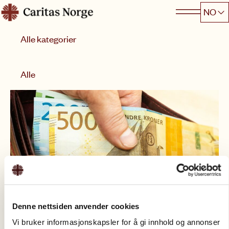
Hopp
NO
Caritas
til
Kategori
innhold
Sorter etter
Alle
Denne nettsiden anvender cookies
Vi bruker informasjonskapsler for å gi innhold og annonser