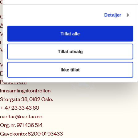
Om Caritas
Tilbud & tjenester
Detaljer
Om oss
Veiledning og rettshjelp
Ansatte
Kurskalender
Vårt arbeid
Enfase
Tillat alle
Ledig stillinger
Våre rutiner
Tillat utvalg
Varsling
Ikke tillat
Etikk- og antikorrupsjon
Personvern
Innsamlingskontrollen
Storgata 38, 0182 Oslo.
+ 47 23 33 43 60
caritas@caritas.no
Org. nr. 971 436 514
Gavekonto: 8200 01 93433