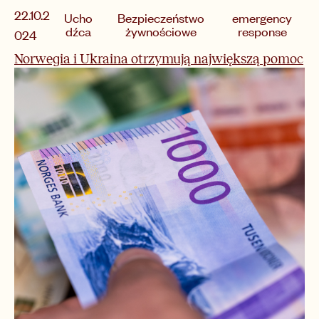
22.10.2
Ucho
Bezpieczeństwo
emergency
dźca
żywnościowe
response
024
Norwegia i Ukraina otrzymują największą pomoc