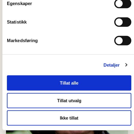
Caritas Peter Kuran wybrany na nowego szefa
Egenskaper
Norwegii
Statistikk
Markedsføring
Detaljer
Tillat alle
Tillat utvalg
Ikke tillat