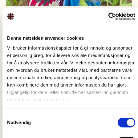
Wynik
20.06.2024
Raport roczny 2023: Pomoc dla miliona osób
Denne nettsiden anvender cookies
Vi bruker informasjonskapsler for å gi innhold og annonser
et personlig preg, for å levere sosiale mediefunksjoner og
for å analysere trafikken vår. Vi deler dessuten informasjon
om hvordan du bruker nettstedet vårt, med partnerne våre
innen sosiale medier, annonsering og analysearbeid, som
kan kombinere den med annen informasjon du har gjort
tilgjengelig for dem, eller som de har samlet inn gjennom
din bruk av tjenestene deres.
Samtykkevalg
Nødvendig
17.06.2024