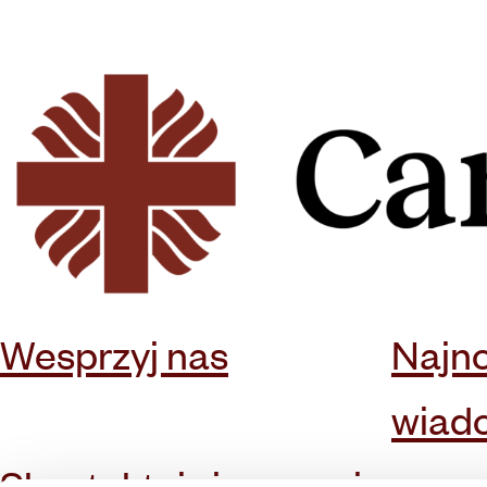
Wesprzyj nas
Najn
wiad
Skontaktuj się z nami