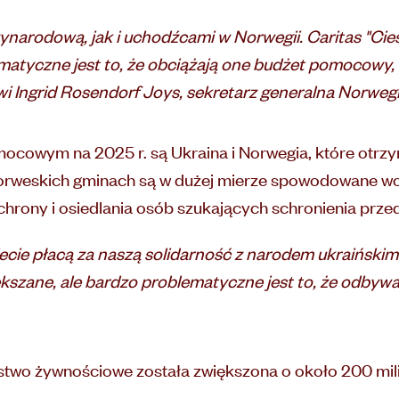
narodową, jak i uchodźcami w Norwegii. Caritas "Cie
matyczne jest to, że obciążają one budżet pomocowy,
 Ingrid Rosendorf Joys, sekretarz generalna Norwegi
cowym na 2025 r. są Ukraina i Norwegia, które otrzy
orweskich gminach są w dużej mierze spowodowane wojn
hrony i osiedlania osób szukających schronienia prze
ecie płacą za naszą solidarność z narodem ukraińskim.
ększane, ale bardzo problematyczne jest to, że odbywa
ństwo żywnościowe została zwiększona o około 200 mi