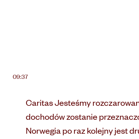
Opublikowano
09:37
na
Caritas Jesteśmy rozczarowani,
dochodów zostanie przeznaczo
Norwegia po raz kolejny jest 