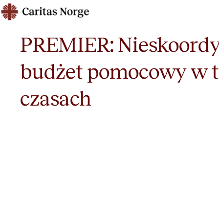
Hopp
Caritas
til
innhold
PREMIER: Nieskoord
budżet pomocowy w 
czasach