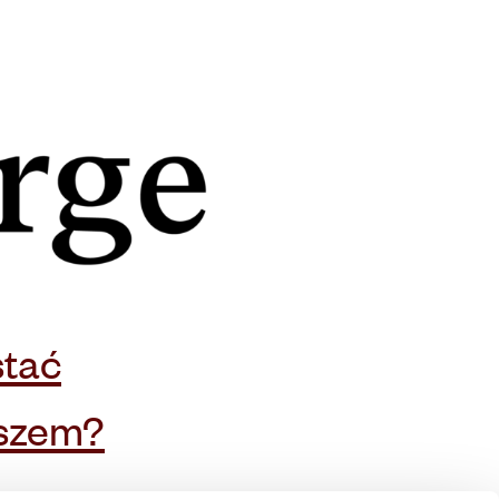
Zapisz się do naszego
newslettera
stać
uszem?