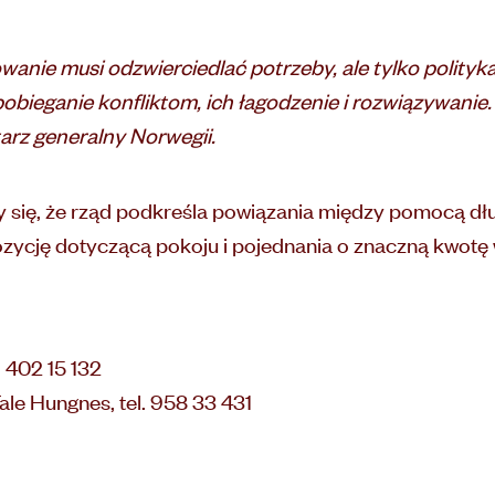
owanie musi odzwierciedlać potrzeby, ale tylko polit
ieganie konfliktom, ich łagodzenie i rozwiązywanie. C
arz generalny Norwegii.
ię, że rząd podkreśla powiązania między pomocą dług
zycję dotyczącą pokoju i pojednania o znaczną kwotę w 
. 402 15 132
le Hungnes, tel. 958 33 431