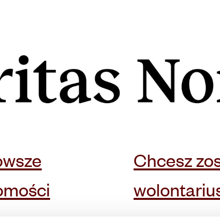
owsze
Chcesz zo
omości
wolontari