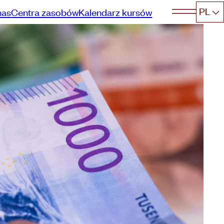
PL
nas
Centra zasobów
Kalendarz kursów