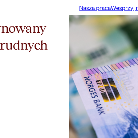
Nasza praca
Wesprzyj 
ynowany
trudnych