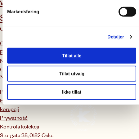
wolontariuszem?
Markedsføring
Skontaktuj się z nami
O Caritas
Oferty i usługi
Detaljer
O nas
Poradnictwo i pomoc prawna
Pracownicy
Kalendarz kursów
Tillat alle
Nasza praca
Jednofazowy
Oferty pracy
Tillat utvalg
Nasze rutyny
Powiadomienie
Ikke tillat
Etyka i przeciwdziałanie
korupcji
Prywatność
Kontrola kolekcji
Storgata 38, 0182 Oslo.