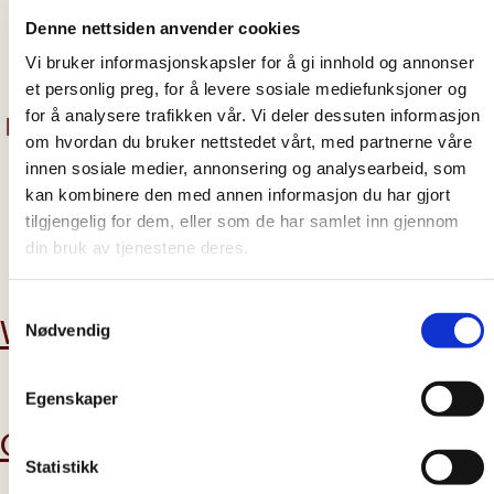
25.11.2024
Denne nettsiden anvender cookies
Witaj, świecie!
Vi bruker informasjonskapsler for å gi innhold og annonser
et personlig preg, for å levere sosiale mediefunksjoner og
for å analysere trafikken vår. Vi deler dessuten informasjon
om hvordan du bruker nettstedet vårt, med partnerne våre
innen sosiale medier, annonsering og analysearbeid, som
kan kombinere den med annen informasjon du har gjort
tilgjengelig for dem, eller som de har samlet inn gjennom
din bruk av tjenestene deres.
zapisz się do newslettera
Samtykkevalg
Wesprzyj nas
Aktualne
Nødvendig
wydarzenia
Egenskaper
Chcesz zostać
Statistikk