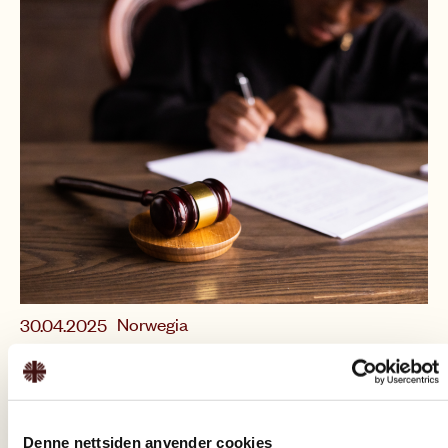
Norwegia
30.04.2025
Ustawa o pomocy prawnej musi zostać
wzmocniona, aby większa liczba osób mogła
otrzymać pomoc.
Denne nettsiden anvender cookies