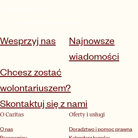
Zapisz się do naszego newslettera
Wesprzyj nas
Najnowsze
wiadomości
Chcesz zostać
wolontariuszem?
Skontaktuj się z nami
O Caritas
Oferty i usługi
O nas
Doradztwo i pomoc prawna
Pracownicy
Kalendarz kursów