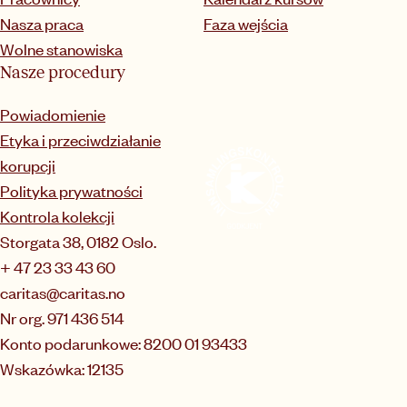
Nasza praca
Faza wejścia
Wolne stanowiska
Nasze procedury
Powiadomienie
Etyka i przeciwdziałanie
korupcji
Polityka prywatności
Kontrola kolekcji
Storgata 38, 0182 Oslo.
+ 47 23 33 43 60
caritas@caritas.no
Nr org. 971 436 514
Konto podarunkowe: 8200 01 93433
Wskazówka: 12135