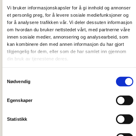
Vi bruker informasjonskapsler for å gi innhold og annonser
et personlig preg, for å levere sosiale mediefunksjoner og
for å analysere trafikken vår. Vi deler dessuten informasjon
om hvordan du bruker nettstedet vårt, med partnerne våre
innen sosiale medier, annonsering og analysearbeid, som
kan kombinere den med annen informasjon du har gjort
tilgjengelig for dem, eller som de har samlet inn gjennom
din bruk av tjenestene deres.
Samtykkevalg
Nødvendig
Mening
29.04.2025
Pomaganie innym to pomaganie sobie
Egenskaper
Statistikk