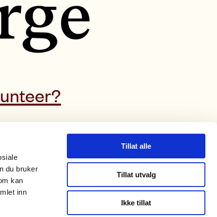
lunteer?
Storgata 38, 0182 Oslo.
Tillat alle
osiale
+ 47 23 33 43 60
n du bruker
caritas@caritas.no
Tillat utvalg
som kan
Org. no. 971 436 514
mlet inn
Ikke tillat
Gift account: 8200 01 93433