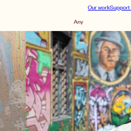
Our work
Support
Sort by
Any