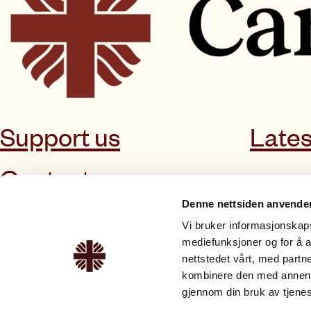
Support us
Lates
Contact us
Denne nettsiden anvende
Vi bruker informasjonskapsl
mediefunksjoner og for å a
nettstedet vårt, med part
About Caritas
Offers & services
kombinere den med annen in
gjennom din bruk av tjene
About us
Guidance and legal aid