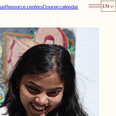
EN
 us
Resource centers
Course calendar