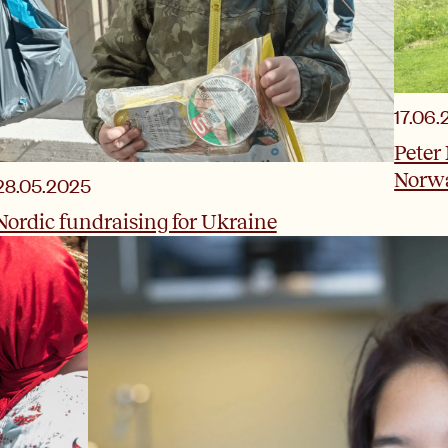
17.06
Peter
Norw
28.05.2025
Nordic fundraising for Ukraine