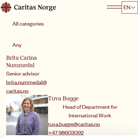
Hopp
EN
Caritas
til
Category
innhold
Sort by
Any
Brita Carina
Nummedal
Senior advisor
brita.nummedal@
caritas.no
Tuva Bugge
Head of Department for
International Work
tuva.bugge@caritas.no
+47 98603092