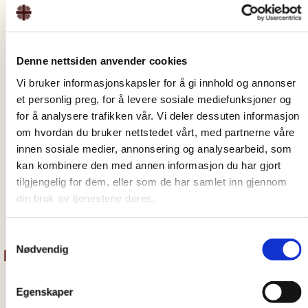
Joseph Ceville
Unit manager
national guidance
service
Denne nettsiden anvender cookies
joseph.ceville@ca
Vi bruker informasjonskapsler for å gi innhold og annonser
ritas.no
et personlig preg, for å levere sosiale mediefunksjoner og
for å analysere trafikken vår. Vi deler dessuten informasjon
+47 31 40 22 47
om hvordan du bruker nettstedet vårt, med partnerne våre
Herdis Nundal
innen sosiale medier, annonsering og analysearbeid, som
Head of department for national
kan kombinere den med annen informasjon du har gjort
work and migration
tilgjengelig for dem, eller som de har samlet inn gjennom
herdis.nundal@caritas.no
din bruk av tjenestene deres.
+47 99 22 38 70
Samtykkevalg
Nødvendig
Egenskaper