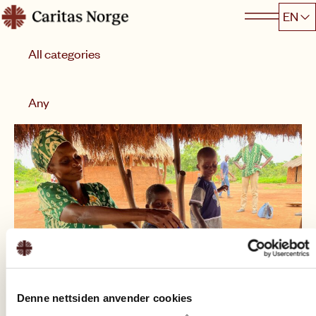
Hopp
EN
Caritas
til
Category
innhold
Sort by
Any
Denne nettsiden anvender cookies