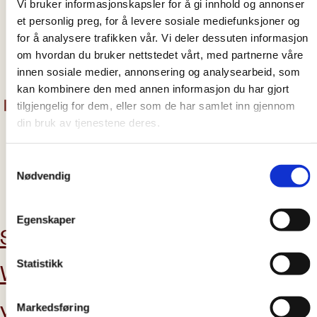
Vi bruker informasjonskapsler for å gi innhold og annonser
et personlig preg, for å levere sosiale mediefunksjoner og
emergency response
Hunger
12.09.2023
for å analysere trafikken vår. Vi deler dessuten informasjon
om hvordan du bruker nettstedet vårt, med partnerne våre
- I'm looking forward to a "real" meal
innen sosiale medier, annonsering og analysearbeid, som
kan kombinere den med annen informasjon du har gjort
tilgjengelig for dem, eller som de har samlet inn gjennom
din bruk av tjenestene deres.
Samtykkevalg
Nødvendig
subscribe to our newsletter
Egenskaper
Support us
Latest news
Statistikk
Want to
Contact us
volunteer?
Markedsføring