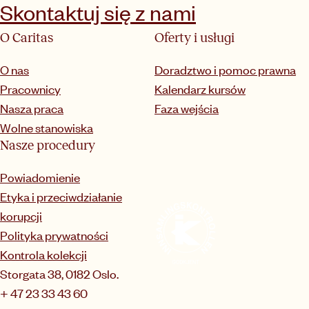
Skontaktuj się z nami
O Caritas
Oferty i usługi
O nas
Doradztwo i pomoc prawna
Pracownicy
Kalendarz kursów
Nasza praca
Faza wejścia
Wolne stanowiska
Nasze procedury
Powiadomienie
Etyka i przeciwdziałanie
korupcji
Polityka prywatności
Kontrola kolekcji
Storgata 38, 0182 Oslo.
+ 47 23 33 43 60