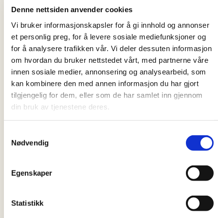
Doradca
Denne nettsiden anvender cookies
amalie.berger@ca
Vi bruker informasjonskapsler for å gi innhold og annonser
ritas.no
et personlig preg, for å levere sosiale mediefunksjoner og
Hanee Jang
for å analysere trafikken vår. Vi deler dessuten informasjon
Doradca
om hvordan du bruker nettstedet vårt, med partnerne våre
hanee.jang@carita
innen sosiale medier, annonsering og analysearbeid, som
s.no
kan kombinere den med annen informasjon du har gjort
Marte Nygaard
tilgjengelig for dem, eller som de har samlet inn gjennom
Lind
din bruk av tjenestene deres.
Doradca
marte.lind@carita
Samtykkevalg
Nødvendig
s.no
Marisa Raditsch
Doradca
Egenskaper
marisa.raditsch@
caritas.no
Statistikk