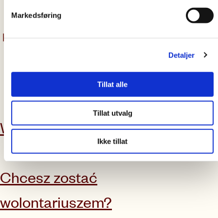
1
2
Markedsføring
Detaljer
Tillat alle
Zapisz się do naszego newslettera
Tillat utvalg
Wesprzyj nas
Najnowsze
Ikke tillat
wiadomości
Chcesz zostać
wolontariuszem?