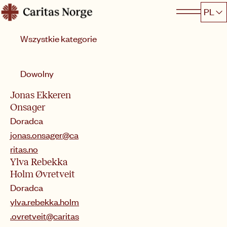
Hopp
PL
Caritas
til
Kategoria
innhold
Sortuj według
Dowolny
Jonas Ekkeren
Onsager
Doradca
jonas.onsager@ca
ritas.no
Ylva Rebekka
Holm Øvretveit
Doradca
ylva.rebekka.holm
.ovretveit@caritas