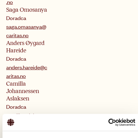
.no
Saga Omosanya
Doradca
saga.omasanya@
caritas.no
Anders Øygard
Hareide
Doradca
anders.hareide@c
aritas.no
Camilla
Johannessen
Aslaksen
Doradca
camilla.aslaksen@
caritas.no
Amalie Berger