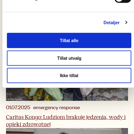
Bezpieczeństwo żywności
Głód
04.08.2025
Walka z głodem się nie skończyła
Detaljer
Tillat alle
Tillat utvalg
Ikke tillat
emergency response
01.07.2025
Caritas Kongo: Ludziom brakuje jedzenia, wody i
opieki zdrowotnej