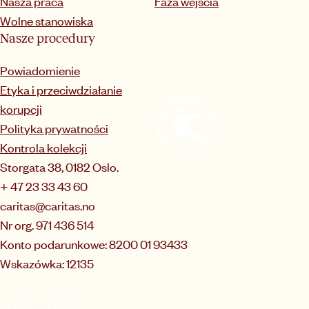
Nasza praca
Faza wejścia
Wolne stanowiska
Nasze procedury
Powiadomienie
Etyka i przeciwdziałanie
korupcji
Polityka prywatności
Kontrola kolekcji
Storgata 38, 0182 Oslo.
+ 47 23 33 43 60
caritas@caritas.no
Nr org. 971 436 514
Konto podarunkowe: 8200 01 93433
Wskazówka: 12135