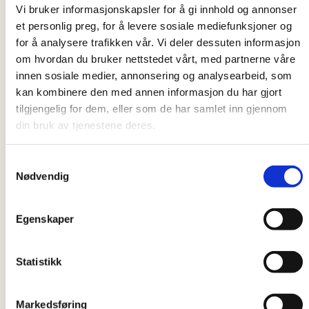
Vi bruker informasjonskapsler for å gi innhold og annonser
et personlig preg, for å levere sosiale mediefunksjoner og
for å analysere trafikken vår. Vi deler dessuten informasjon
om hvordan du bruker nettstedet vårt, med partnerne våre
innen sosiale medier, annonsering og analysearbeid, som
Integracja
08.12.2025
kan kombinere den med annen informasjon du har gjort
tilgjengelig for dem, eller som de har samlet inn gjennom
Łączenie kreatywności z wartościową pracą
din bruk av tjenestene deres.
Samtykkevalg
Nødvendig
Egenskaper
Statistikk
Markedsføring