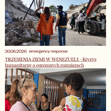
emergency response
30.06.2026
TRZĘSIENIA ZIEMI W WENEZUELI: – Kryzys
humanitarny o ogromnych rozmiarach