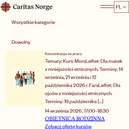
Hopp
PL
Caritas
til
Kategoria
innhold
Sortuj według
Dowolny
Koncentracja na pracy
Tematy: Kurs: MorsLøftet: Dla matek
z mniejszości etnicznych. Terminy: 14
września, 21 września i 12
października 2026 r. FarsLøftet: Dla
ojców z mniejszości etnicznych.
Terminy: 19 października […]
14 września 2026
,
17:00
–
18:30
OBIETNICA RODZINNA
Zobacz ofertę kursów