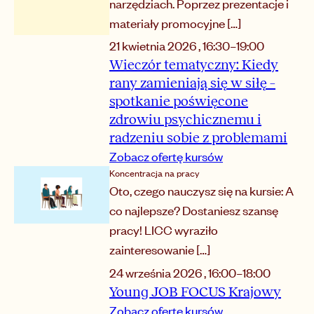
narzędziach. Poprzez prezentacje i
materiały promocyjne […]
21 kwietnia 2026
,
16:30
–
19:00
Wieczór tematyczny: Kiedy
rany zamieniają się w siłę –
spotkanie poświęcone
zdrowiu psychicznemu i
radzeniu sobie z problemami
Zobacz ofertę kursów
Koncentracja na pracy
Oto, czego nauczysz się na kursie: A
co najlepsze? Dostaniesz szansę
pracy! LICC wyraziło
zainteresowanie […]
24 września 2026
,
16:00
–
18:00
Young JOB FOCUS Krajowy
Zobacz ofertę kursów