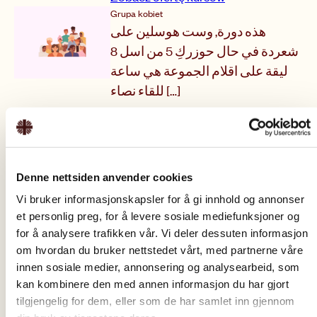
Grupa kobiet
هذه دورة, وست هوسلين على
شعردة في حال حوزركِ 5 من اسل 8
ليقة على اقلام الجموعة هي ساعة
للقاء نصاء […]
17 września 2026
,
17:00
–
18:30
Grupa kobiet
Zobacz ofertę kursów
NawigujNorwegia
Denne nettsiden anvender cookies
Norwegia jest jednym z najbardziej
Vi bruker informasjonskapsler for å gi innhold og annonser
zdigitalizowanych krajów na świecie,
et personlig preg, for å levere sosiale mediefunksjoner og
a wiedza o tym, jakie usługi są
for å analysere trafikken vår. Vi deler dessuten informasjon
dostępne i w jaki sposób z nich
om hvordan du bruker nettstedet vårt, med partnerne våre
skorzystać, może być trudna.
innen sosiale medier, annonsering og analysearbeid, som
kan kombinere den med annen informasjon du har gjort
24 marca 2026
,
13:30
–
15:00
tilgjengelig for dem, eller som de har samlet inn gjennom
Wykład gościnny: Finanse