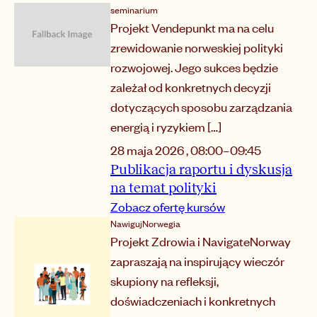
seminarium
Projekt Vendepunkt ma na celu
zrewidowanie norweskiej polityki
rozwojowej. Jego sukces będzie
zależał od konkretnych decyzji
dotyczących sposobu zarządzania
energią i ryzykiem […]
28 maja 2026
,
08:00
–
09:45
Publikacja raportu i dyskusja
na temat polityki
Zobacz ofertę kursów
NawigujNorwegia
Projekt Zdrowia i NavigateNorway
zapraszają na inspirujący wieczór
skupiony na refleksji,
doświadczeniach i konkretnych