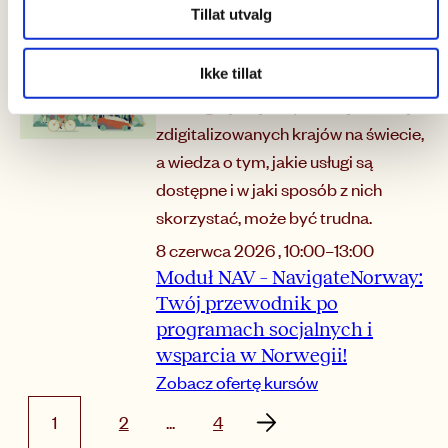
Phảiền tấm ký Tham gia Hồm
Tillat utvalg
Sinh Hột Nữ – Tiếng Việt
Zobacz ofertę kursów
Ikke tillat
NawigujNorwegia
Norwegia jest jednym z najbardziej
zdigitalizowanych krajów na świecie,
a wiedza o tym, jakie usługi są
dostępne i w jaki sposób z nich
skorzystać, może być trudna.
8 czerwca 2026
,
10:00
–
13:00
Moduł NAV – NavigateNorway:
Twój przewodnik po
programach socjalnych i
wsparcia w Norwegii!
Zobacz ofertę kursów
1
2
...
4