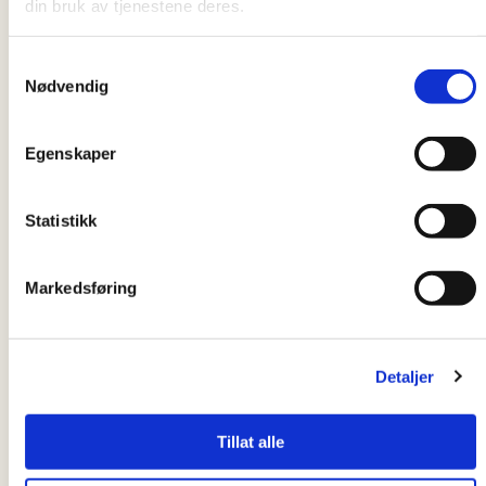
din bruk av tjenestene deres.
étnicas.
Fechas:
14 de septiembre, 21 de septiembre y
Samtykkevalg
12 de octubre de 2026.
Nødvendig
La promesa del padre:
Para padres pertenecientes a minorías.
Egenskaper
Fechas:
19 de octubre, 26 de octubre y 2 de
noviembre de 2026.
Statistikk
Horario:
17:00–18:30
Lugar:
Caritas Noruega, Storgata 38, Oslo (el
Markedsføring
curso también se imparte en los centros
participantes). Caritas -centros)
Precio:
Gratis, incluye refrigerios ligeros.
Detaljer
No se requieren conocimientos previos.
Tillat alle
Regístrate en el formulario a continuación o envía