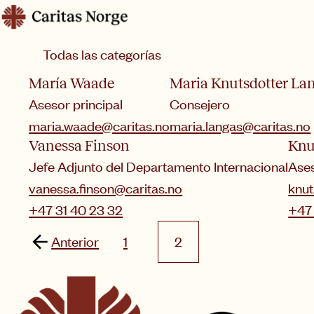
Hopp
Caritas
til
Categoría
innhold
María Waade
Maria Knutsdotter La
Asesor principal
Consejero
maria.waade@caritas.no
maria.langas@caritas.no
Vanessa Finson
Knu
Jefe Adjunto del Departamento Internacional
Ases
vanessa.finson@caritas.no
knut
+47 31 40 23 32
+47
Anterior
1
2