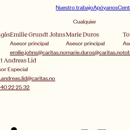
Nuestro trabajo
Apóyanos
Cent
Ordenar por
Cualquier
ngås
Emilie Grundt Johns
Marie Duros
To
Asesor principal
Asesor principal
As
emilie.johns@caritas.no
marie.duros@caritas.no
to
t Andreas Lid
or Especial
.andreas.lid@caritas.no
 40 22 25 32