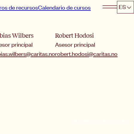
ES
ros de recursos
Calendario de cursos
bias Wilbers
Robert Hodosi
esor principal
Asesor principal
bias.wilbers@caritas.no
robert.hodosi@caritas.no