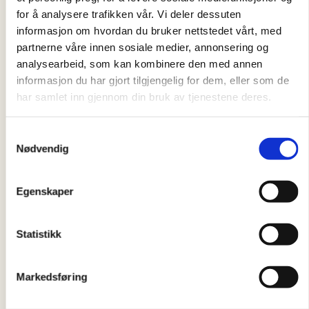
for å analysere trafikken vår. Vi deler dessuten
10. august 2026
,
17:00
–
18:30
informasjon om hvordan du bruker nettstedet vårt, med
Norsk språkkafé
partnerne våre innen sosiale medier, annonsering og
analysearbeid, som kan kombinere den med annen
informasjon du har gjort tilgjengelig for dem, eller som de
har samlet inn gjennom din bruk av tjenestene deres.
Samtykkevalg
Nødvendig
Egenskaper
Språktrening
Statistikk
11. august 2026
,
11:00
–
15:00
Snakk og Søk på Søndre Nordstrand
Markedsføring