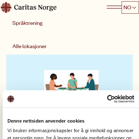
Hopp
NO
Caritas
til
Kategori
innhold
Språktrening
Lokasjon
Denne nettsiden anvender cookies
Vi bruker informasjonskapsler for å gi innhold og annonser
Språktrening
et personlig preg, for å levere sosiale mediefunksjoner og