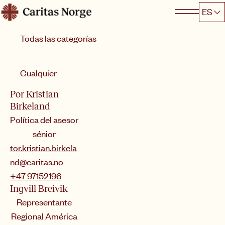
Hopp
ES
Caritas
til
Categoría
innhold
Ordenar por
Cualquier
Por Kristian
Birkeland
Política del asesor
sénior
tor.kristian.birkela
nd@caritas.no
+47 97152196
Ingvill Breivik
Representante
Regional América