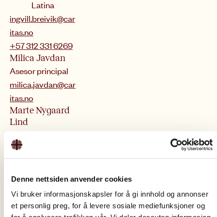
Latina
ingvill.breivik@car
itas.no
+57 312 331 6269
Milica Javdan
Asesor principal
milica.javdan@car
itas.no
Marte Nygaard
Lind
Consejero
marte.lind@carita
s.no
Else Leona
Denne nettsiden anvender cookies
McClimans
Vi bruker informasjonskapsler for å gi innhold og annonser
Padre Ole
et personlig preg, for å levere sosiale mediefunksjoner og
Martin