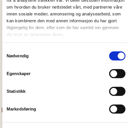
for å analysere trafikken vår. Vi deler dessuten informasjon
Stamnestrø
om hvordan du bruker nettstedet vårt, med partnerne våre
Sor Katharina
innen sosiale medier, annonsering og analysearbeid, som
Pajchel
kan kombinere den med annen informasjon du har gjort
Miembro del
tilgjengelig for dem, eller som de har samlet inn gjennom
Consejo
din bruk av tjenestene deres.
Haakon Bleken
Miembro del
Samtykkevalg
Consejo
Nødvendig
Pål Augland
Miembro del
Egenskaper
Consejo
1
2
3
4
...
10
Statistikk
Markedsføring