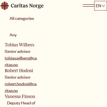
Hopp
EN
Caritas
til
Category
innhold
Sort by
Any
Tobias Wilbers
Senior advisor
tobias.wilbers@ca
ritas.no
Robert Hodosi
Senior advisor
robert.hodosi@ca
ritas.no
Vanessa Finson
Deputy Head of