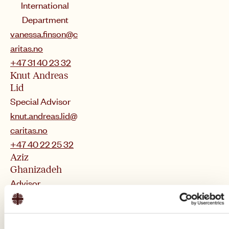
International
Department
vanessa.finson@c
aritas.no
+47 31 40 23 32
Knut Andreas
Lid
Special Advisor
knut.andreas.lid@
caritas.no
+47 40 22 25 32
Aziz
Ghanizadeh
Advisor
aziz.ghanizadeh@
caritas.no
Ivanna