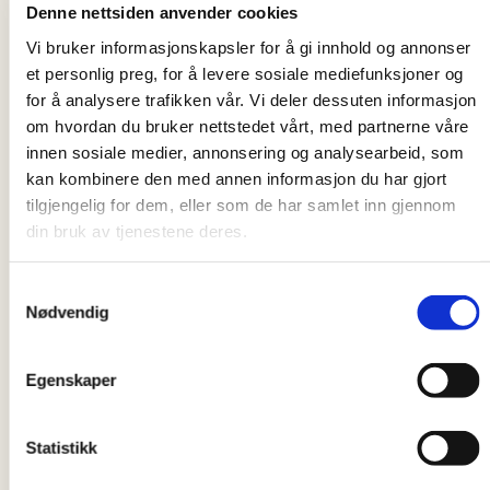
Denne nettsiden anvender cookies
Bjørnebekk
Advisor
Vi bruker informasjonskapsler for å gi innhold og annonser
ivanna.bjornebek
et personlig preg, for å levere sosiale mediefunksjoner og
for å analysere trafikken vår. Vi deler dessuten informasjon
k@caritas.no
om hvordan du bruker nettstedet vårt, med partnerne våre
Hamid Omed
innen sosiale medier, annonsering og analysearbeid, som
Advisor
kan kombinere den med annen informasjon du har gjort
hamid.omed@cari
tilgjengelig for dem, eller som de har samlet inn gjennom
tas.no
din bruk av tjenestene deres.
Adham
Alhouary
Samtykkevalg
Advisor
Nødvendig
adham.alhouary@
caritas.no
Egenskaper
Joseph Ceville
Unit manager
Statistikk
national guidance
service