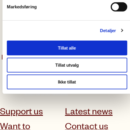
joseph.ceville@ca
Markedsføring
ritas.no
+47 31 40 22 47
Detaljer
1
...
5
6
7
...
10
Tillat alle
Tillat utvalg
Ikke tillat
subscribe to our newsletter
Support us
Latest news
Want to
Contact us